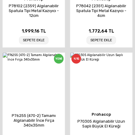
P78102 (2359) Algılanabilir
P78042 (2351) Algılanabilir
Spatula Tipi Metal Kazıyıcı -
Spatula Tipi Metal Kazıyıcı -
12cm
4cm
1.999,16 TL
1.772,64 TL
SEPETE EKLE
SEPETE EKLE
YENİ
%15
Prohaccp
P76255 (470-2) Tamamı
Algılanabilir İnce Fırça
P70305 Algılanabilir Uzun
340x35mm
Saplı Büyük El Küreği