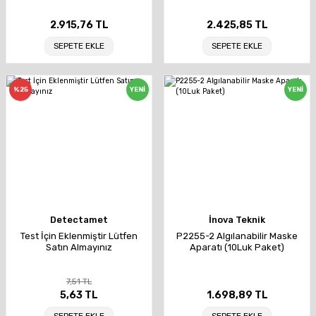
2.915,76 TL
2.425,85 TL
SEPETE EKLE
SEPETE EKLE
%25
YENİ
YENİ
Detectamet
İnova Teknik
Test İçin Eklenmiştir Lütfen
P2255-2 Algılanabilir Maske
Satın Almayınız
Aparatı (10Luk Paket)
7,51 TL
5,63 TL
1.698,89 TL