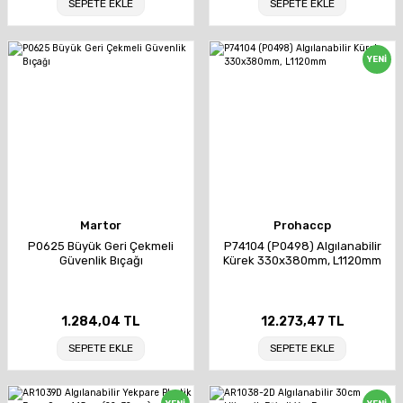
SEPETE EKLE
SEPETE EKLE
YENİ
Martor
Prohaccp
P0625 Büyük Geri Çekmeli
P74104 (P0498) Algılanabilir
Güvenlik Bıçağı
Kürek 330x380mm, L1120mm
1.284,04 TL
12.273,47 TL
SEPETE EKLE
SEPETE EKLE