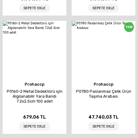
SEPETE EKLE
SEPETE EKLE
YENİ
Prohaccp
Prohaccp
P0160-2 Metal Dedektörü için
P0780 Paslanmaz Çelik Ürün
Algılanabilir Yara Bandı
Taşıma Arabası
7.2x2.5cm 100 adet
679,06 TL
47.740,03 TL
SEPETE EKLE
SEPETE EKLE