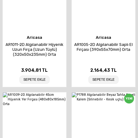
Aricasa
Aricasa
AR1011-2D Algılanabilir Hijyenik
AR1005-2D Algılanabilir Saplı El
Uzun Fırça (Uzun Tüylü)
Fırçası (390x55x70mm) Orta
(320x50x235mm) Orta
3.904,81 TL
2.164,43 TL
SEPETE EKLE
SEPETE EKLE
YENİ