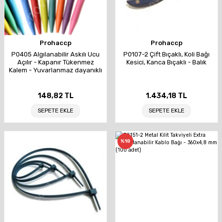
Prohaccp
Prohaccp
P0405 Algılanabilir Askılı Ucu
P0107-2 Çift Bıçaklı, Koli Bağı
Açılır - Kapanır Tükenmez
Kesici, Kanca Bıçaklı - Balık
Kalem - Yuvarlanmaz dayanıklı
tasarım
148,82 TL
1.434,18 TL
SEPETE EKLE
SEPETE EKLE
%10