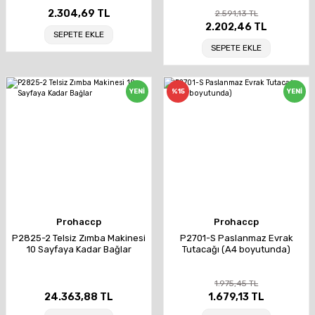
2.304,69 TL
2.591,13 TL
2.202,46 TL
SEPETE EKLE
SEPETE EKLE
YENİ
%15
YENİ
Prohaccp
Prohaccp
P2825-2 Telsiz Zımba Makinesi
P2701-S Paslanmaz Evrak
10 Sayfaya Kadar Bağlar
Tutacağı (A4 boyutunda)
1.975,45 TL
24.363,88 TL
1.679,13 TL