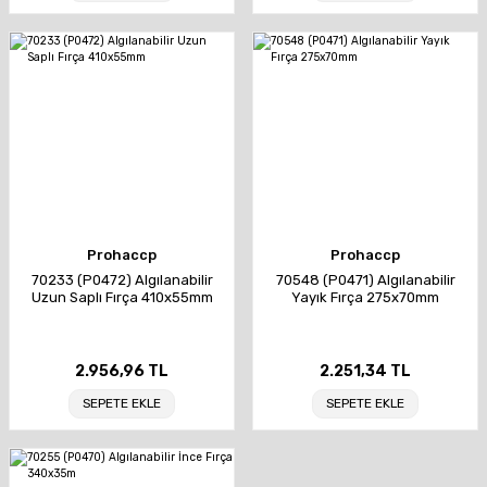
Prohaccp
Prohaccp
70233 (P0472) Algılanabilir
70548 (P0471) Algılanabilir
Uzun Saplı Fırça 410x55mm
Yayık Fırça 275x70mm
2.956,96 TL
2.251,34 TL
SEPETE EKLE
SEPETE EKLE