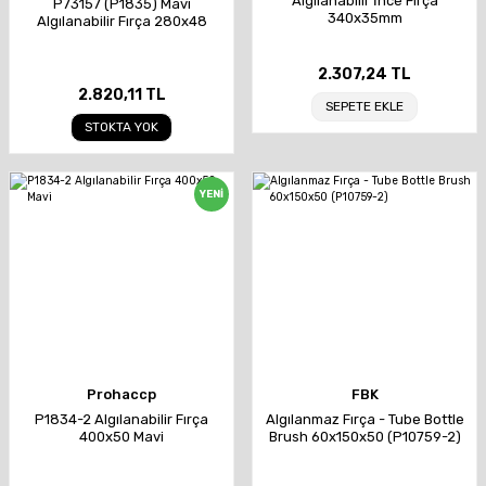
Algılanabilir İnce Fırça
P73157 (P1835) Mavi
340x35mm
Algılanabilir Fırça 280x48
2.307,24 TL
2.820,11 TL
SEPETE EKLE
STOKTA YOK
YENİ
Prohaccp
FBK
P1834-2 Algılanabilir Fırça
Algılanmaz Fırça - Tube Bottle
400x50 Mavi
Brush 60x150x50 (P10759-2)