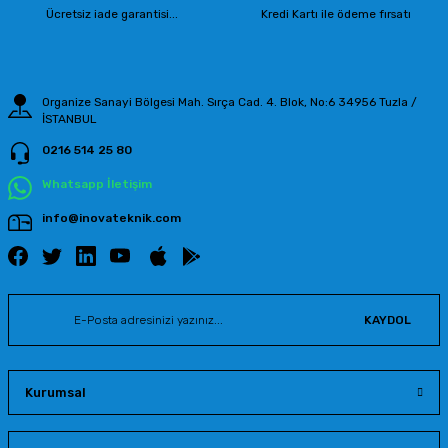
Ürün fiyatı diğer sitelerden daha pahalı.
Ücretsiz iade garantisi...
Kredi Kartı ile ödeme fırsatı
Bu ürüne benzer farklı alternatifler olmalı.
Organize Sanayi Bölgesi Mah. Sırça Cad. 4. Blok, No:6 34956 Tuzla /
İSTANBUL
0216 514 25 80
Gönder
Whatsapp İletişim
info@inovateknik.com
KAYDOL
Kurumsal