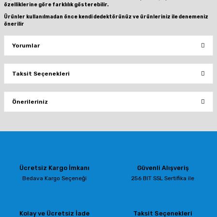
özelliklerine göre farklılık gösterebilir.
Ürünler kullanılmadan önce kendi dedektörünüz ve ürünleriniz ile denemeniz
önerilir
Yorumlar
Taksit Seçenekleri
Bu ürüne ilk yorumu siz yapın!
Önerileriniz
Yorum Yaz
Bu ürünün fiyat bilgisi, resim, ürün açıklamalarında ve diğer konularda
yetersiz gördüğünüz noktaları öneri formunu kullanarak tarafımıza
iletebilirsiniz.
Görüş ve önerileriniz için teşekkür ederiz.
Ücretsiz Kargo İmkanı
Güvenli Alışveriş
Ürün resmi kalitesiz, bozuk veya görüntülenemiyor.
Bedava Kargo Seçeneği
256 BIT SSL Sertifika ile
Ürün açıklamasında eksik bilgiler bulunuyor.
Ürün bilgilerinde hatalar bulunuyor.
Kolay ve Ücretsiz İade
Taksit Seçenekleri