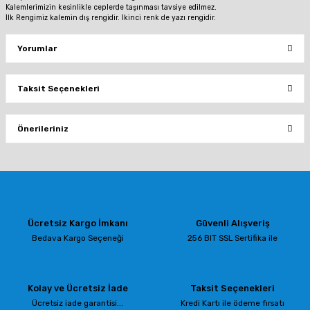
Kalemlerimizin kesinlikle ceplerde taşınması tavsiye edilmez.
İlk Rengimiz kalemin dış rengidir. İkinci renk de yazı rengidir.
Yorumlar
Taksit Seçenekleri
Bu ürüne ilk yorumu siz yapın!
Önerileriniz
Yorum Yaz
Bu ürünün fiyat bilgisi, resim, ürün açıklamalarında ve diğer konularda
yetersiz gördüğünüz noktaları öneri formunu kullanarak tarafımıza
iletebilirsiniz.
Görüş ve önerileriniz için teşekkür ederiz.
Ücretsiz Kargo İmkanı
Güvenli Alışveriş
Ürün resmi kalitesiz, bozuk veya görüntülenemiyor.
Bedava Kargo Seçeneği
256 BIT SSL Sertifika ile
Ürün açıklamasında eksik bilgiler bulunuyor.
Ürün bilgilerinde hatalar bulunuyor.
Kolay ve Ücretsiz İade
Taksit Seçenekleri
Ürün fiyatı diğer sitelerden daha pahalı.
Ücretsiz iade garantisi...
Kredi Kartı ile ödeme fırsatı