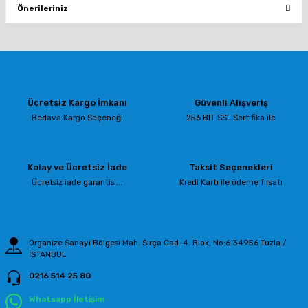
Önerileriniz
Yorum Yaz
Bu ürünün fiyat bilgisi, resim, ürün açıklamalarında ve diğer konularda
yetersiz gördüğünüz noktaları öneri formunu kullanarak tarafımıza
iletebilirsiniz.
Görüş ve önerileriniz için teşekkür ederiz.
Ücretsiz Kargo İmkanı
Güvenli Alışveriş
Ürün resmi kalitesiz, bozuk veya görüntülenemiyor.
Bedava Kargo Seçeneği
256 BIT SSL Sertifika ile
Ürün açıklamasında eksik bilgiler bulunuyor.
Ürün bilgilerinde hatalar bulunuyor.
Kolay ve Ücretsiz İade
Taksit Seçenekleri
Ürün fiyatı diğer sitelerden daha pahalı.
Ücretsiz iade garantisi...
Kredi Kartı ile ödeme fırsatı
Bu ürüne benzer farklı alternatifler olmalı.
Organize Sanayi Bölgesi Mah. Sırça Cad. 4. Blok, No:6 34956 Tuzla /
İSTANBUL
0216 514 25 80
Gönder
Whatsapp İletişim