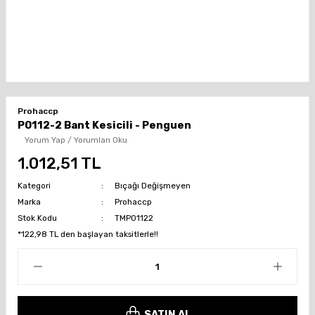
Prohaccp
P0112-2 Bant Kesicili - Penguen
Yorum Yap / Yorumları Oku
1.012,51 TL
Kategori
Bıçağı Değişmeyen
Marka
Prohaccp
Stok Kodu
TMP01122
*122,98 TL den başlayan taksitlerle!!
SATIN AL