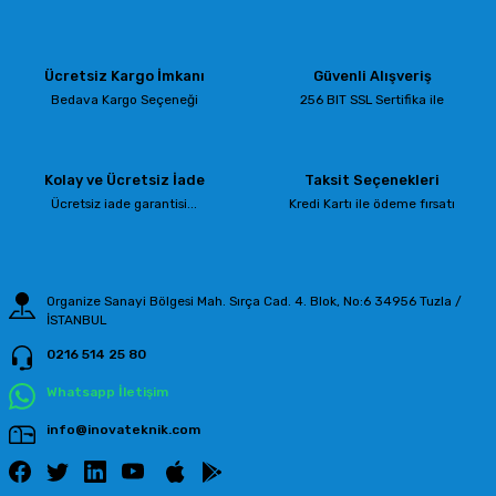
iletebilirsiniz.
Görüş ve önerileriniz için teşekkür ederiz.
Ücretsiz Kargo İmkanı
Güvenli Alışveriş
Ürün resmi kalitesiz, bozuk veya görüntülenemiyor.
Bedava Kargo Seçeneği
256 BIT SSL Sertifika ile
Ürün açıklamasında eksik bilgiler bulunuyor.
Ürün bilgilerinde hatalar bulunuyor.
Kolay ve Ücretsiz İade
Taksit Seçenekleri
Ürün fiyatı diğer sitelerden daha pahalı.
Ücretsiz iade garantisi...
Kredi Kartı ile ödeme fırsatı
Bu ürüne benzer farklı alternatifler olmalı.
Organize Sanayi Bölgesi Mah. Sırça Cad. 4. Blok, No:6 34956 Tuzla /
İSTANBUL
0216 514 25 80
Gönder
Whatsapp İletişim
info@inovateknik.com