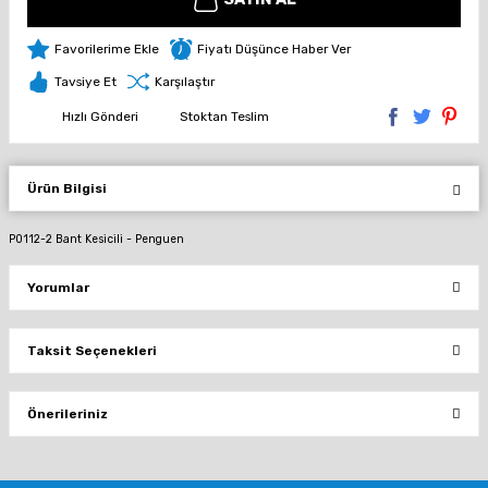
Fiyatı Düşünce Haber Ver
Tavsiye Et
Karşılaştır
Hızlı Gönderi
Stoktan Teslim
Ürün Bilgisi
P0112-2 Bant Kesicili - Penguen
Yorumlar
Taksit Seçenekleri
Bu ürüne ilk yorumu siz yapın!
Önerileriniz
Yorum Yaz
Bu ürünün fiyat bilgisi, resim, ürün açıklamalarında ve diğer konularda
yetersiz gördüğünüz noktaları öneri formunu kullanarak tarafımıza