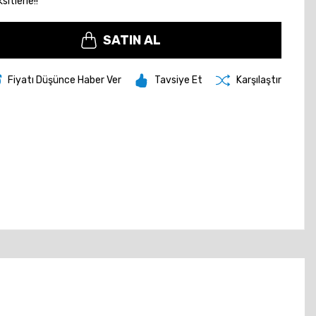
itlerle!!
SATIN AL
Fiyatı Düşünce Haber Ver
Tavsiye Et
Karşılaştır