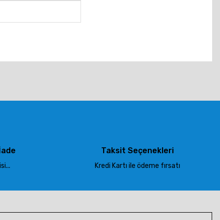
tebilirsiniz.
İade
Taksit Seçenekleri
i...
Kredi Kartı ile ödeme fırsatı