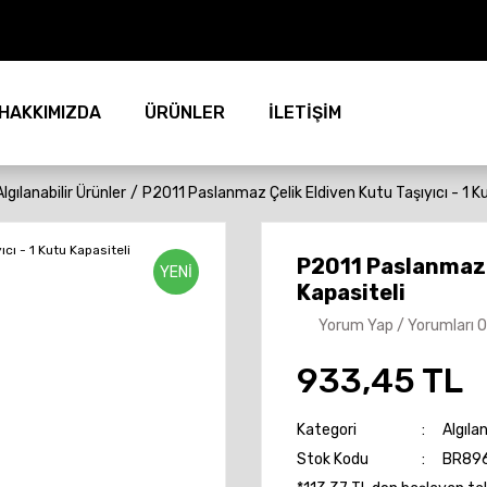
HAKKIMIZDA
ÜRÜNLER
İLETİŞİM
Algılanabilir Ürünler
P2011 Paslanmaz Çelik Eldiven Kutu Taşıyıcı - 1 K
P2011 Paslanmaz Ç
YENİ
Kapasiteli
Yorum Yap / Yorumları 
933,45 TL
Kategori
Algılan
Stok Kodu
BR89