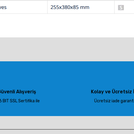
larda yetersiz gördüğünüz noktaları öneri formunu kullanarak tarafımıza ile
Bu ürüne ilk yorumu siz yapın!
Yorum Yaz
üvenli Alışveriş
Kolay ve Ücretsiz 
 BIT SSL Sertifika ile
Ücretsiz iade garantis