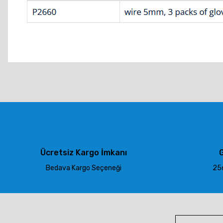
Bu ürünün fiyat bilgisi, resim, ürün açıklamalarında ve diğer konu
Görüş ve önerileriniz için teşekkür ederiz.
Ürün resmi kalitesiz, bozuk veya görüntülenemiyor.
Ürün açıklamasında eksik bilgiler bulunuyor.
Ürün bilgilerinde hatalar bulunuyor.
Ürün fiyatı diğer sitelerden daha pahalı.
Ücretsiz Kargo İmkanı
G
Bu ürüne benzer farklı alternatifler olmalı.
Bedava Kargo Seçeneği
256