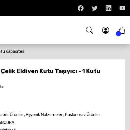
utu Kapasiteli
elik Eldiven Kutu Taşıyıcı - 1 Kutu
Oku
abilir Ürünler
,
Hijyenik Malzemeler
,
Paslanmaz Ürünler
6BCDRA