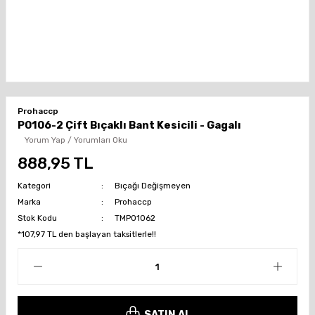
Prohaccp
P0106-2 Çift Bıçaklı Bant Kesicili - Gagalı
Yorum Yap / Yorumları Oku
888,95 TL
Kategori
Bıçağı Değişmeyen
Marka
Prohaccp
Stok Kodu
TMP01062
*107,97 TL den başlayan taksitlerle!!
SATIN AL