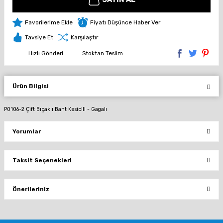
Fiyatı Düşünce Haber Ver
Tavsiye Et
Karşılaştır
Hızlı Gönderi
Stoktan Teslim
Ürün Bilgisi
P0106-2 Çift Bıçaklı Bant Kesicili - Gagalı
Yorumlar
Taksit Seçenekleri
Bu ürüne ilk yorumu siz yapın!
Önerileriniz
Yorum Yaz
Bu ürünün fiyat bilgisi, resim, ürün açıklamalarında ve diğer konularda
yetersiz gördüğünüz noktaları öneri formunu kullanarak tarafımıza