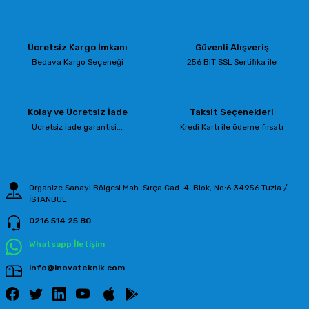
iletebilirsiniz.
Görüş ve önerileriniz için teşekkür ederiz.
Ücretsiz Kargo İmkanı
Güvenli Alışveriş
Ürün resmi kalitesiz, bozuk veya görüntülenemiyor.
Bedava Kargo Seçeneği
256 BIT SSL Sertifika ile
Ürün açıklamasında eksik bilgiler bulunuyor.
Ürün bilgilerinde hatalar bulunuyor.
Kolay ve Ücretsiz İade
Taksit Seçenekleri
Ürün fiyatı diğer sitelerden daha pahalı.
Ücretsiz iade garantisi...
Kredi Kartı ile ödeme fırsatı
Bu ürüne benzer farklı alternatifler olmalı.
Organize Sanayi Bölgesi Mah. Sırça Cad. 4. Blok, No:6 34956 Tuzla /
İSTANBUL
0216 514 25 80
Gönder
Whatsapp İletişim
info@inovateknik.com