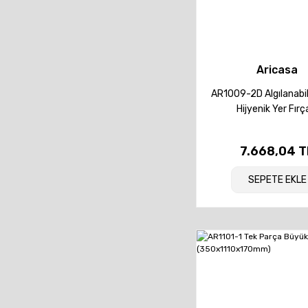
Aricasa
AR1009-2D Algılanabi
Hijyenik Yer Fırç
(480x80x185mm) 
7.668,04 T
SEPETE EKLE