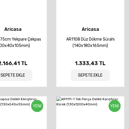
Aricasa
Aricasa
75cm Yekpare Çekpas
AR1108 Düz Dökme Sürahi
600x40x105mm)
(140x180x165mm)
2.166,41 TL
1.333,43 TL
SEPETE EKLE
SEPETE EKLE
YENİ
YENİ