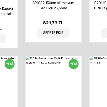
AR1089 130cm Alüminyum
P2011 P
Sap Ölçü 23,5mm
Kutu Taşı
 Kapaklı
e, kulak
0x250mm
821,79 TL
L
SEPETE EKLE
YENİ
YENİ