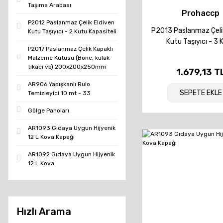
Taşıma Arabası
Prohaccp
P2012 Paslanmaz Çelik Eldiven
P2013 Paslanmaz Çelik
Kutu Taşıyıcı - 2 Kutu Kapasiteli
Kutu Taşıyıcı - 3 
P2017 Paslanmaz Çelik Kapaklı
Kapasiteli
Malzeme Kutusu (Bone, kulak
tıkacı vb) 200x200x250mm
1.679,13 T
AR906 Yapışkanlı Rulo
SEPETE EKLE
Temizleyici 10 mt - 33
Gölge Panoları
AR1093 Gıdaya Uygun Hijyenik
12 L Kova Kapağı
AR1092 Gıdaya Uygun Hijyenik
12 L Kova
Hızlı Arama