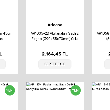
Aricasa
lir 45cm
AR1005-2D Algılanabilir Saplı El
AR1058 
ası
Fırçası (390x55x70mm) Orta
(
Orta
L
2.164,43 TL
SEPETE EKLE
YENİ
YENİ