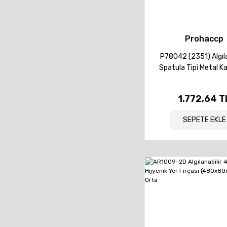
Prohaccp
P78042 (2351) Algıla
Spatula Tipi Metal Ka
4cm
1.772,64 T
SEPETE EKLE