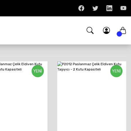
YENİ
YENİ