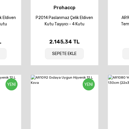
Prohaccp
 Eldiven
P2014 Paslanmaz Çelik Eldiven
AR9
Kutu
Kutu Taşıyıcı - 4 Kutu
Temi
Kapasiteli
L
2.145,34 TL
SEPETE EKLE
YENİ
YENİ