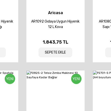
Aricasa
Hijyenik
AR1092 Gıdaya Uygun Hijyenik
AR1080 
ğı
12 L Kova
Sapı
1.843,75 TL
SEPETE EKLE
YENİ
YENİ