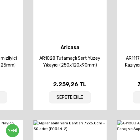
Aricasa
izliyici
AR1028 Tutamaçlı Sert Yüzey
AR1117W
0x25mm)
Yıkayıcı (250x120x90mm)
Kazıyı
L
2.259,26 TL
SEPETE EKLE
YENİ