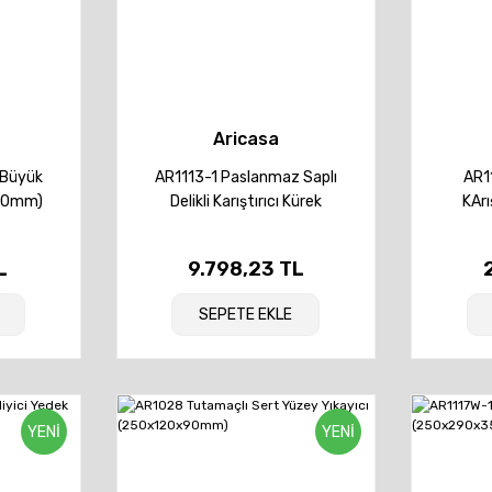
Aricasa
 Büyük
AR1113-1 Paslanmaz Saplı
AR11
170mm)
Delikli Karıştırıcı Kürek
KArı
(130x1700x35mm)
(
L
9.798,23 TL
SEPETE EKLE
YENİ
YENİ