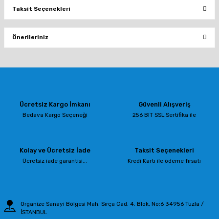
Taksit Seçenekleri
Bu ürüne ilk yorumu siz yapın!
Önerileriniz
Yorum Yaz
Bu ürünün fiyat bilgisi, resim, ürün açıklamalarında ve diğer konularda
yetersiz gördüğünüz noktaları öneri formunu kullanarak tarafımıza
iletebilirsiniz.
Görüş ve önerileriniz için teşekkür ederiz.
Ücretsiz Kargo İmkanı
Güvenli Alışveriş
Ürün resmi kalitesiz, bozuk veya görüntülenemiyor.
Bedava Kargo Seçeneği
256 BIT SSL Sertifika ile
Ürün açıklamasında eksik bilgiler bulunuyor.
Ürün bilgilerinde hatalar bulunuyor.
Kolay ve Ücretsiz İade
Taksit Seçenekleri
Ürün fiyatı diğer sitelerden daha pahalı.
Ücretsiz iade garantisi...
Kredi Kartı ile ödeme fırsatı
Bu ürüne benzer farklı alternatifler olmalı.
Organize Sanayi Bölgesi Mah. Sırça Cad. 4. Blok, No:6 34956 Tuzla /
İSTANBUL