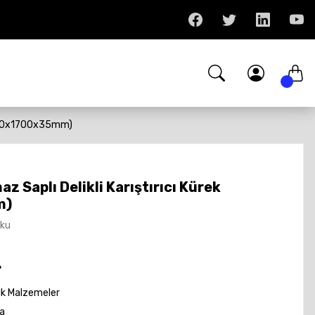
 (130x1700x35mm)
z Saplı Delikli Karıştırıcı Kürek
m)
Oku
L
ik Malzemeler
a