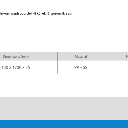
minyum saplı ucu delikli kürek.
Ergonomik sap.
larda yetersiz gördüğünüz noktaları öneri formunu kullanarak tarafımıza ile
Bu ürüne ilk yorumu siz yapın!
Yorum Yaz