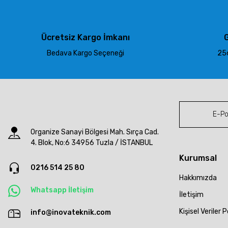
Ürün açıklamasında eksik bilgiler bulunuyor.
Ürün bilgilerinde hatalar bulunuyor.
Ürün fiyatı diğer sitelerden daha pahalı.
Ücretsiz Kargo İmkanı
G
Bu ürüne benzer farklı alternatifler olmalı.
Bedava Kargo Seçeneği
256
Organize Sanayi Bölgesi Mah. Sırça Cad.
4. Blok, No:6 34956 Tuzla / İSTANBUL
Kurumsal
0216 514 25 80
Hakkımızda
Whatsapp İletişim
İletişim
Kişisel Veriler P
info@inovateknik.com