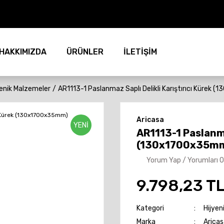
HAKKIMIZDA
ÜRÜNLER
İLETİŞİM
yenik Malzemeler
AR1113-1 Paslanmaz Saplı Delikli Karıştırıcı Kürek
Aricasa
YENİ
AR1113-1 Paslanma
(130x1700x35m
Yorum Yap / Yorumları 
9.798,23 T
Kategori
Hijyen
Marka
Aricas