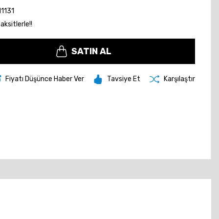
1131
ksitlerle!!
SATIN AL
Fiyatı Düşünce Haber Ver
Tavsiye Et
Karşılaştır