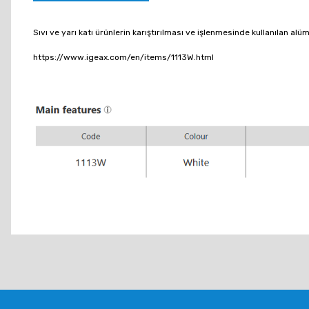
Sıvı ve yarı katı ürünlerin karıştırılması ve işlenmesinde kullanılan alü
https://www.igeax.com/en/items/1113W.html
Bu ürünün fiyat bilgisi, resim, ürün açıklamalarında ve diğer konu
Görüş ve önerileriniz için teşekkür ederiz.
Ürün resmi kalitesiz, bozuk veya görüntülenemiyor.