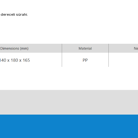
 dereceli sürahi.
larda yetersiz gördüğünüz noktaları öneri formunu kullanarak tarafımıza ile
Bu ürüne ilk yorumu siz yapın!
Yorum Yaz