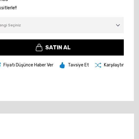
itlerle!!
SATIN AL
Fiyatı Düşünce Haber Ver
Tavsiye Et
Karşılaştır