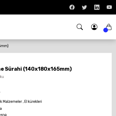
65mm)
e Sürahi (140x180x165mm)
Oku
L
ik Malzemeler
,
El kürekleri
a
1108