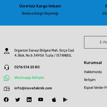
Ürün fiyatı diğer sitelerden daha pahalı.
Ücretsiz Kargo İmkanı
G
Bu ürüne benzer farklı alternatifler olmalı.
Bedava Kargo Seçeneği
256
Organize Sanayi Bölgesi Mah. Sırça Cad.
4. Blok, No:6 34956 Tuzla / İSTANBUL
Kurumsal
0216 514 25 80
Hakkımızda
Whatsapp İletişim
İletişim
Kişisel Veriler P
info@inovateknik.com