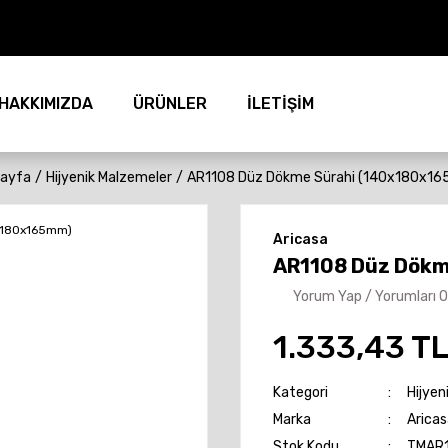
HAKKIMIZDA
ÜRÜNLER
İLETİŞİM
ayfa
Hijyenik Malzemeler
AR1108 Düz Dökme Sürahi (140x180x1
Aricasa
AR1108 Düz Dökm
Yorum Yap / Yorumları 
1.333,43 T
Kategori
Hijyen
Marka
Aricas
Stok Kodu
TMAR