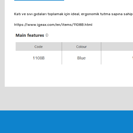
Katı ve sıvı gıdaları toplamak için ideal, ergonomik tutma sapına sahip
https://www.igeax.com/en/items/1108B.html
Bu ürünün fiyat bilgisi, resim, ürün açıklamalarında ve diğer konu
Görüş ve önerileriniz için teşekkür ederiz.
Ürün resmi kalitesiz, bozuk veya görüntülenemiyor.
Ürün açıklamasında eksik bilgiler bulunuyor.
Ürün bilgilerinde hatalar bulunuyor.