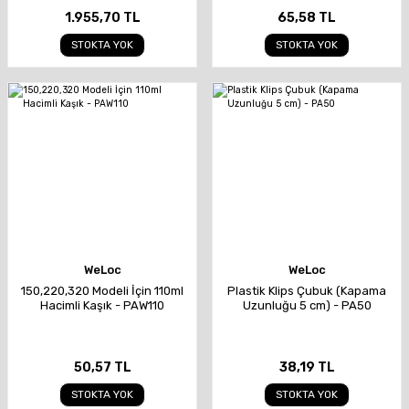
1.955,70 TL
65,58 TL
STOKTA YOK
STOKTA YOK
WeLoc
WeLoc
150,220,320 Modeli İçin 110ml
Plastik Klips Çubuk (Kapama
Hacimli Kaşık - PAW110
Uzunluğu 5 cm) - PA50
50,57 TL
38,19 TL
STOKTA YOK
STOKTA YOK