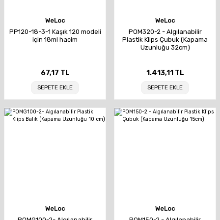
WeLoc
WeLoc
PP120-18-3-1 Kaşık 120 modeli
POM320-2 - Algılanabilir
için 18ml hacim
Plastik Klips Çubuk (Kapama
Uzunluğu 32cm)
67,17 TL
1.413,11 TL
SEPETE EKLE
SEPETE EKLE
WeLoc
WeLoc
POMG100-2- Algılanabilir
POM150-2 - Algılanabilir