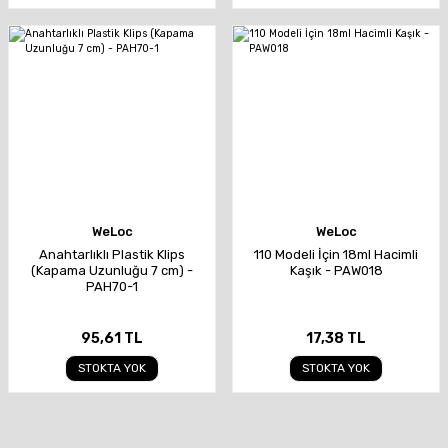
WeLoc
WeLoc
Anahtarlıklı Plastik Klips
110 Modeli İçin 18ml Hacimli
(Kapama Uzunluğu 7 cm) -
Kaşık - PAW018
PAH70-1
95,61 TL
17,38 TL
STOKTA YOK
STOKTA YOK