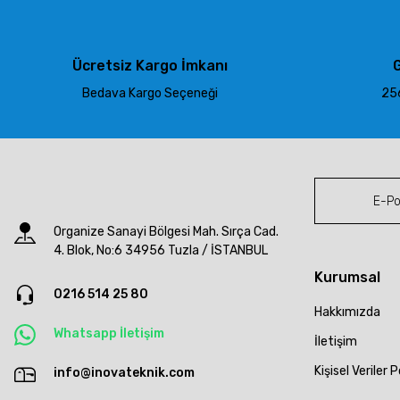
Ürün açıklamasında eksik bilgiler bulunuyor.
Ürün bilgilerinde hatalar bulunuyor.
Ürün fiyatı diğer sitelerden daha pahalı.
Ücretsiz Kargo İmkanı
G
Bu ürüne benzer farklı alternatifler olmalı.
Bedava Kargo Seçeneği
256
Organize Sanayi Bölgesi Mah. Sırça Cad.
4. Blok, No:6 34956 Tuzla / İSTANBUL
Kurumsal
0216 514 25 80
Hakkımızda
Whatsapp İletişim
İletişim
Kişisel Veriler P
info@inovateknik.com