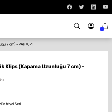
nluğu 7 cm) - PAH70-1
tik Klips (Kapama Uzunluğu 7 cm) -
Oku
üstriyel Seri
c