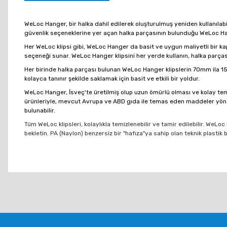
WeLoc Hanger, bir halka dahil edilerek oluşturulmuş yeniden kullanılabil
güvenlik seçeneklerine yer açan halka parçasının bulunduğu WeLoc Hang
Her WeLoc klipsi gibi, WeLoc Hanger da basit ve uygun maliyetli bir ka
seçeneği sunar. WeLoc Hanger klipsini her yerde kullanın, halka parçası
Her birinde halka parçası bulunan WeLoc Hanger klipslerin 70mm ila 150
kolayca tanınır şekilde saklamak için basit ve etkili bir yoldur.
WeLoc Hanger, İsveç'te üretilmiş olup uzun ömürlü olması ve kolay temi
ürünleriyle, mevcut Avrupa ve ABD gıda ile temas eden maddeler yönetm
bulunabilir.
Tüm WeLoc klipsleri, kolaylıkla temizlenebilir ve tamir edilebilir. We
bekletin. PA (Naylon) benzersiz bir "hafıza"ya sahip olan teknik plastik 
Bu ürünün fiyat bilgisi, resim, ürün açıklamalarında ve diğer konu
Görüş ve önerileriniz için teşekkür ederiz.
Ürün resmi kalitesiz, bozuk veya görüntülenemiyor.