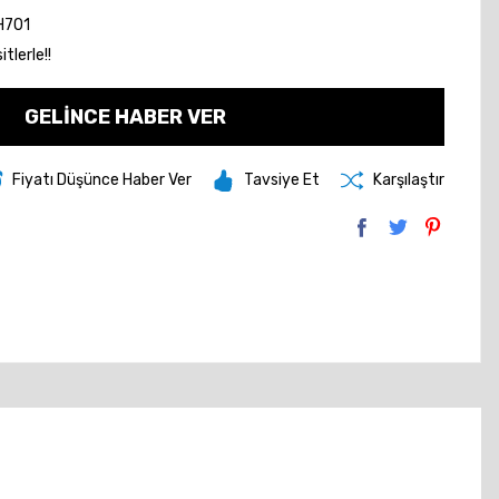
H701
tlerle!!
GELİNCE HABER VER
Fiyatı Düşünce Haber Ver
Tavsiye Et
Karşılaştır