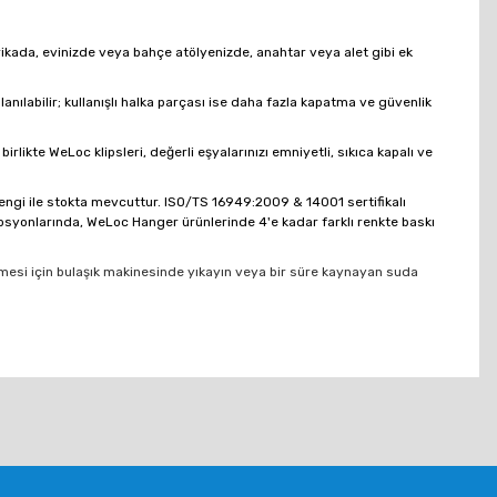
ikada, evinizde veya bahçe atölyenizde, anahtar veya alet gibi ek
ılabilir; kullanışlı halka parçası ise daha fazla kapatma ve güvenlik
kte WeLoc klipsleri, değerli eşyalarınızı emniyetli, sıkıca kapalı ve
rengi ile stokta mevcuttur. ISO/TS 16949:2009 & 14001 sertifikalı
osyonlarında, WeLoc Hanger ürünlerinde 4'e kadar farklı renkte baskı
önmesi için bulaşık makinesinde yıkayın veya bir süre kaynayan suda
tebilirsiniz.