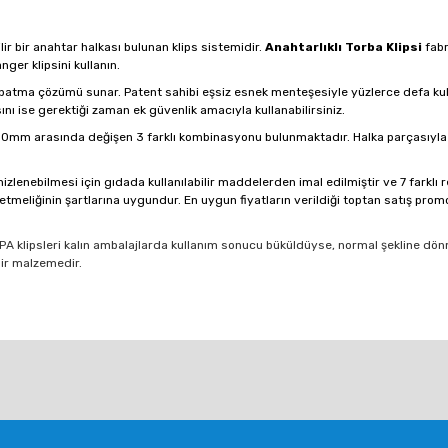
ir bir anahtar halkası bulunan klips sistemidir.
Anahtarlıklı Torba Klipsi
fabr
er klipsini kullanın.
patma çözümü sunar. Patent sahibi eşsiz esnek menteşesiyle yüzlerce defa kullan
nı ise gerektiği zaman ek güvenlik amacıyla kullanabilirsiniz.
mm arasında değişen 3 farklı kombinasyonu bulunmaktadır. Halka parçasıyla birli
zlenebilmesi için gıdada kullanılabilir maddelerden imal edilmiştir ve 7 farklı 
eliğinin şartlarına uygundur. En uygun fiyatların verildiği toptan satış prom
Loc PA klipsleri kalın ambalajlarda kullanım sonucu büküldüyse, normal şekline d
bir malzemedir.
larda yetersiz gördüğünüz noktaları öneri formunu kullanarak tarafımıza ile
Bu ürüne ilk yorumu siz yapın!
Yorum Yaz