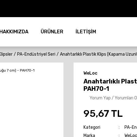
HAKKIMIZDA
ÜRÜNLER
İLETİŞİM
Klipsler
PA-Endüstriyel Seri
Anahtarlıklı Plastik Klips (Kapama Uzu
WeLoc
Anahtarlıklı Plas
PAH70-1
Yorum Yap / Yorumları 
95,67 TL
Kategori
PA-End
Marka
WeLo