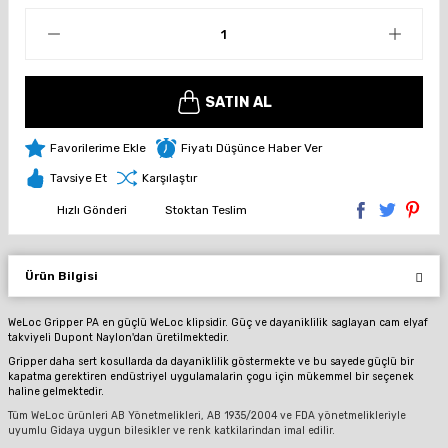
SATIN AL
Fiyatı Düşünce Haber Ver
Tavsiye Et
Karşılaştır
Hızlı Gönderi
Stoktan Teslim
Ürün Bilgisi
WeLoc Gripper PA en güçlü WeLoc klipsidir. Güç ve dayaniklilik saglayan cam elyaf
takviyeli Dupont Naylon'dan üretilmektedir.
Gripper daha sert kosullarda da dayaniklilik göstermekte ve bu sayede güçlü bir
kapatma gerektiren endüstriyel uygulamalarin çogu için mükemmel bir seçenek
haline gelmektedir.
Tüm WeLoc ürünleri AB Yönetmelikleri, AB 1935/2004 ve FDA yönetmelikleriyle
uyumlu Gidaya uygun bilesikler ve renk katkilarindan imal edilir.