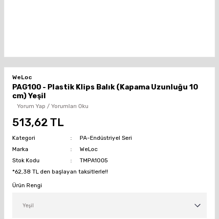
WeLoc
PAG100 - Plastik Klips Balık (Kapama Uzunluğu 10
cm) Yeşil
Yorum Yap / Yorumları Oku
513,62 TL
Kategori
PA-Endüstriyel Seri
Marka
WeLoc
Stok Kodu
TMPA1005
*62,38 TL den başlayan taksitlerle!!
Ürün Rengi