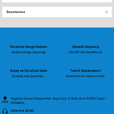
Bu ürüne ilk yorumu siz yapın!
Önerileriniz
Yorum Yaz
Bu ürünün fiyat bilgisi, resim, ürün açıklamalarında ve diğer konularda
yetersiz gördüğünüz noktaları öneri formunu kullanarak tarafımıza
iletebilirsiniz.
Görüş ve önerileriniz için teşekkür ederiz.
Ücretsiz Kargo İmkanı
Güvenli Alışveriş
Ürün resmi kalitesiz, bozuk veya görüntülenemiyor.
Bedava Kargo Seçeneği
256 BIT SSL Sertifika ile
Ürün açıklamasında eksik bilgiler bulunuyor.
Ürün bilgilerinde hatalar bulunuyor.
Kolay ve Ücretsiz İade
Taksit Seçenekleri
Ürün fiyatı diğer sitelerden daha pahalı.
Ücretsiz iade garantisi...
Kredi Kartı ile ödeme fırsatı
Bu ürüne benzer farklı alternatifler olmalı.
Organize Sanayi Bölgesi Mah. Sırça Cad. 4. Blok, No:6 34956 Tuzla /
İSTANBUL
0216 514 25 80
Gönder