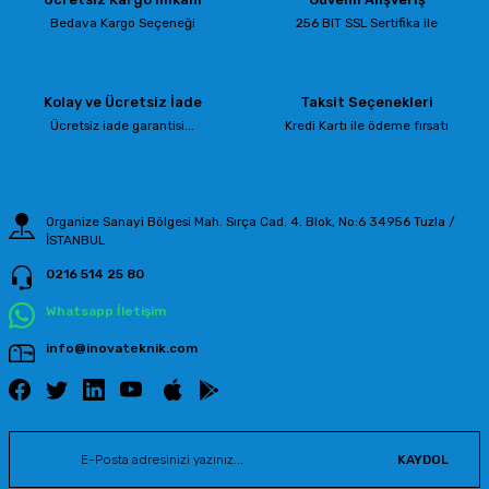
Ürün resmi kalitesiz, bozuk veya görüntülenemiyor.
Bedava Kargo Seçeneği
256 BIT SSL Sertifika ile
Ürün açıklamasında eksik bilgiler bulunuyor.
Ürün bilgilerinde hatalar bulunuyor.
Kolay ve Ücretsiz İade
Taksit Seçenekleri
Ürün fiyatı diğer sitelerden daha pahalı.
Ücretsiz iade garantisi...
Kredi Kartı ile ödeme fırsatı
Bu ürüne benzer farklı alternatifler olmalı.
Organize Sanayi Bölgesi Mah. Sırça Cad. 4. Blok, No:6 34956 Tuzla /
İSTANBUL
0216 514 25 80
Gönder
Whatsapp İletişim
info@inovateknik.com
KAYDOL