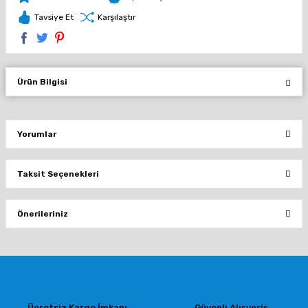
Tavsiye Et
Karşılaştır
Ürün Bilgisi
Yorumlar
Taksit Seçenekleri
Bu ürüne ilk yorumu siz yapın!
Önerileriniz
Yorum Yaz
Bu ürünün fiyat bilgisi, resim, ürün açıklamalarında ve diğer konularda
yetersiz gördüğünüz noktaları öneri formunu kullanarak tarafımıza
iletebilirsiniz.
Görüş ve önerileriniz için teşekkür ederiz.
Ücretsiz Kargo İmkanı
Güvenli Alışveriş