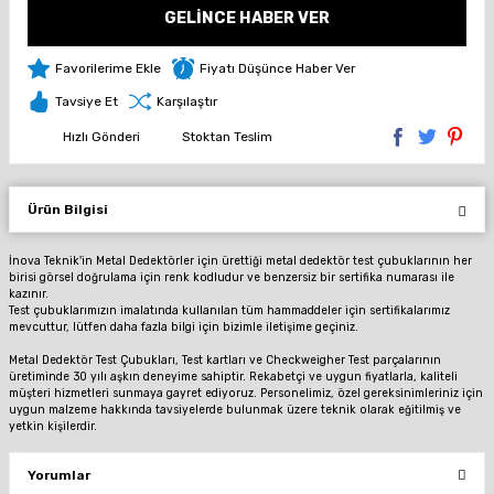
GELİNCE HABER VER
Fiyatı Düşünce Haber Ver
Tavsiye Et
Karşılaştır
Hızlı Gönderi
Stoktan Teslim
Ürün Bilgisi
İnova Teknik'in Metal Dedektörler için ürettiği metal dedektör test çubuklarının her
birisi görsel doğrulama için renk kodludur ve benzersiz bir sertifika numarası ile
kazınır.
Test çubuklarımızın imalatında kullanılan tüm hammaddeler için sertifikalarımız
mevcuttur, lütfen daha fazla bilgi için bizimle iletişime geçiniz.
Metal Dedektör Test Çubukları, Test kartları ve Checkweigher Test parçalarının
üretiminde 30 yılı aşkın deneyime sahiptir.
Rekabetçi ve uygun fiyatlarla, kaliteli
müşteri hizmetleri sunmaya gayret ediyoruz.
Personelimiz, özel gereksinimleriniz için
uygun malzeme hakkında tavsiyelerde bulunmak üzere teknik olarak eğitilmiş ve
yetkin kişilerdir.
Yorumlar