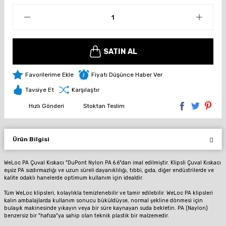
SATIN AL
Fiyatı Düşünce Haber Ver
Tavsiye Et
Karşılaştır
Hızlı Gönderi
Stoktan Teslim
Ürün Bilgisi
WeLoc PA Çuval Kıskacı "DuPont Nylon PA 6.6"dan imal edilmiştir. Klipsli Çuval Kıskacı
eşsiz PA sızdırmazlığı ve uzun süreli dayanıklılığı, tıbbi, gıda, diğer endüstrilerde ve
kalite odaklı hanelerde optimum kullanım için idealdir.
Tüm WeLoc klipsleri, kolaylıkla temizlenebilir ve tamir edilebilir. WeLoc PA klipsleri
kalın ambalajlarda kullanım sonucu büküldüyse, normal şekline dönmesi için
bulaşık makinesinde yıkayın veya bir süre kaynayan suda bekletin. PA (Naylon)
benzersiz bir "hafıza"ya sahip olan teknik plastik bir malzemedir.