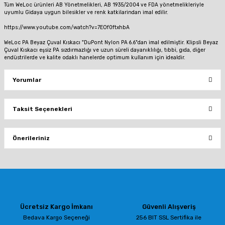
Tüm WeLoc ürünleri AB Yönetmelikleri, AB 1935/2004 ve FDA yönetmelikleriyle
uyumlu Gidaya uygun bilesikler ve renk katkilarindan imal edilir.
https://www.youtube.com/watch?v=7EOf0ftxhbA
WeLoc PA Beyaz Çuval Kıskacı "DuPont Nylon PA 6.6"dan imal edilmiştir. Klipsli Beyaz
Çuval Kıskacı eşsiz PA sızdırmazlığı ve uzun süreli dayanıklılığı, tıbbi, gıda, diğer
endüstrilerde ve kalite odaklı hanelerde optimum kullanım için idealdir.
Yorumlar
Taksit Seçenekleri
Bu ürüne ilk yorumu siz yapın!
Önerileriniz
Yorum Yaz
Bu ürünün fiyat bilgisi, resim, ürün açıklamalarında ve diğer konularda
yetersiz gördüğünüz noktaları öneri formunu kullanarak tarafımıza
iletebilirsiniz.
Görüş ve önerileriniz için teşekkür ederiz.
Ücretsiz Kargo İmkanı
Güvenli Alışveriş
Ürün resmi kalitesiz, bozuk veya görüntülenemiyor.
Bedava Kargo Seçeneği
256 BIT SSL Sertifika ile