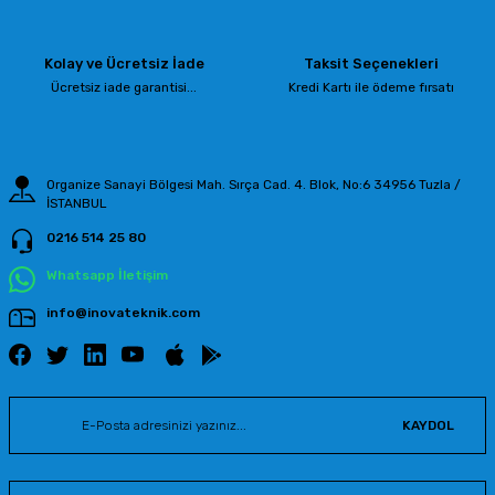
Ürün açıklamasında eksik bilgiler bulunuyor.
Ürün bilgilerinde hatalar bulunuyor.
Kolay ve Ücretsiz İade
Taksit Seçenekleri
Ürün fiyatı diğer sitelerden daha pahalı.
Ücretsiz iade garantisi...
Kredi Kartı ile ödeme fırsatı
Bu ürüne benzer farklı alternatifler olmalı.
Organize Sanayi Bölgesi Mah. Sırça Cad. 4. Blok, No:6 34956 Tuzla /
İSTANBUL
0216 514 25 80
Gönder
Whatsapp İletişim
info@inovateknik.com
KAYDOL