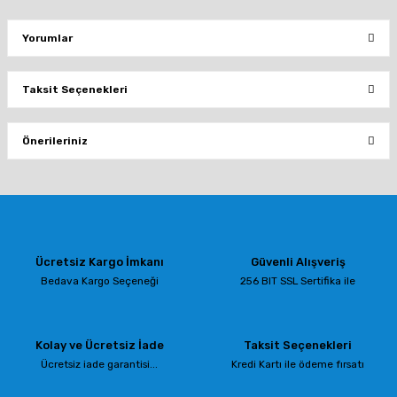
Yorumlar
Taksit Seçenekleri
Bu ürüne ilk yorumu siz yapın!
Önerileriniz
Yorum Yaz
Bu ürünün fiyat bilgisi, resim, ürün açıklamalarında ve diğer konularda
yetersiz gördüğünüz noktaları öneri formunu kullanarak tarafımıza
iletebilirsiniz.
Görüş ve önerileriniz için teşekkür ederiz.
Ücretsiz Kargo İmkanı
Güvenli Alışveriş
Ürün resmi kalitesiz, bozuk veya görüntülenemiyor.
Bedava Kargo Seçeneği
256 BIT SSL Sertifika ile
Ürün açıklamasında eksik bilgiler bulunuyor.
Ürün bilgilerinde hatalar bulunuyor.
Kolay ve Ücretsiz İade
Taksit Seçenekleri
Ürün fiyatı diğer sitelerden daha pahalı.
Ücretsiz iade garantisi...
Kredi Kartı ile ödeme fırsatı
Bu ürüne benzer farklı alternatifler olmalı.