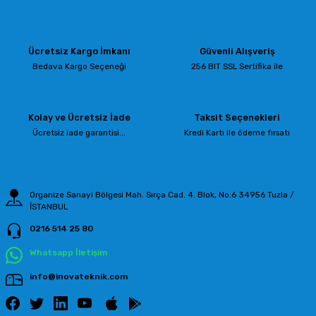
yetersiz gördüğünüz noktaları öneri formunu kullanarak tarafımıza
iletebilirsiniz.
Görüş ve önerileriniz için teşekkür ederiz.
Ücretsiz Kargo İmkanı
Güvenli Alışveriş
Ürün resmi kalitesiz, bozuk veya görüntülenemiyor.
Bedava Kargo Seçeneği
256 BIT SSL Sertifika ile
Ürün açıklamasında eksik bilgiler bulunuyor.
Ürün bilgilerinde hatalar bulunuyor.
Kolay ve Ücretsiz İade
Taksit Seçenekleri
Ürün fiyatı diğer sitelerden daha pahalı.
Ücretsiz iade garantisi...
Kredi Kartı ile ödeme fırsatı
Bu ürüne benzer farklı alternatifler olmalı.
Organize Sanayi Bölgesi Mah. Sırça Cad. 4. Blok, No:6 34956 Tuzla /
İSTANBUL
0216 514 25 80
Gönder
Whatsapp İletişim
info@inovateknik.com