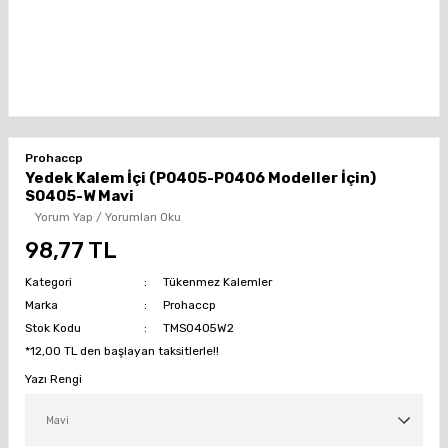
Prohaccp
Yedek Kalem İçi (P0405-P0406 Modeller İçin)
S0405-W Mavi
Yorum Yap / Yorumları Oku
98,77 TL
Kategori
Tükenmez Kalemler
Marka
Prohaccp
Stok Kodu
TMS0405W2
*12,00 TL den başlayan taksitlerle!!
Yazı Rengi