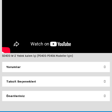
S0405-W-2 Yedek kalem İçi (P0405-P0406 Modeller İçin)
Yorumlar
Taksit Seçenekleri
Bu ürüne ilk yorumu siz yapın!
Önerileriniz
Yorum Yaz
Bu ürünün fiyat bilgisi, resim, ürün açıklamalarında ve diğer konularda