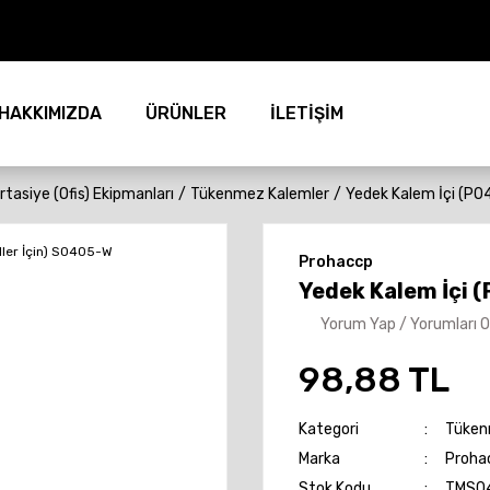
HAKKIMIZDA
ÜRÜNLER
İLETİŞİM
ırtasiye (Ofis) Ekipmanları
Tükenmez Kalemler
Yedek Kalem İçi (P
Prohaccp
Yedek Kalem İçi 
Yorum Yap / Yorumları 
98,88 TL
Kategori
Tüken
Marka
Proha
Stok Kodu
TMS0