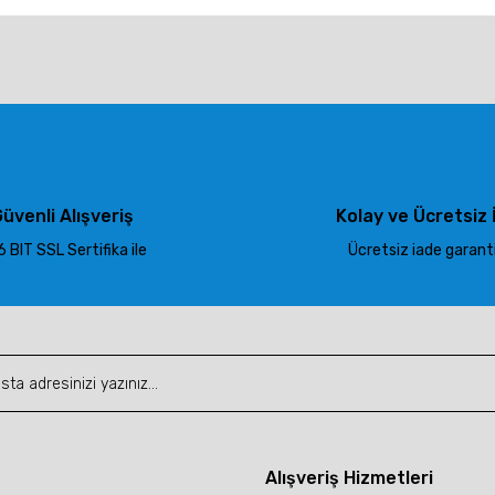
larda yetersiz gördüğünüz noktaları öneri formunu kullanarak tarafımıza ile
Bu ürüne ilk yorumu siz yapın!
Yorum Yaz
üvenli Alışveriş
Kolay ve Ücretsiz 
 BIT SSL Sertifika ile
Ücretsiz iade garantis
Gönder
Alışveriş Hizmetleri