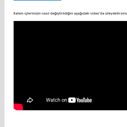
Kalem içlerimizin nasıl değiştirildiğini aşağıdaki video'da izleyebilirsini