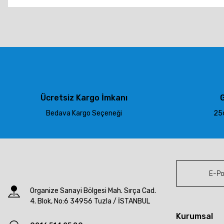
Bu ürünün fiyat bilgisi, resim, ürün açıklamalarında ve diğer konu
Görüş ve önerileriniz için teşekkür ederiz.
Ürün resmi kalitesiz, bozuk veya görüntülenemiyor.
Ürün açıklamasında eksik bilgiler bulunuyor.
Ürün bilgilerinde hatalar bulunuyor.
Ürün fiyatı diğer sitelerden daha pahalı.
Ücretsiz Kargo İmkanı
G
Bu ürüne benzer farklı alternatifler olmalı.
Bedava Kargo Seçeneği
256
Organize Sanayi Bölgesi Mah. Sırça Cad.
4. Blok, No:6 34956 Tuzla / İSTANBUL
Kurumsal