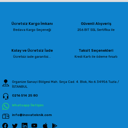
yetersiz gördüğünüz noktaları öneri formunu kullanarak tarafımıza
iletebilirsiniz.
Görüş ve önerileriniz için teşekkür ederiz.
Ücretsiz Kargo İmkanı
Güvenli Alışveriş
Ürün resmi kalitesiz, bozuk veya görüntülenemiyor.
Bedava Kargo Seçeneği
256 BIT SSL Sertifika ile
Ürün açıklamasında eksik bilgiler bulunuyor.
Ürün bilgilerinde hatalar bulunuyor.
Kolay ve Ücretsiz İade
Taksit Seçenekleri
Ürün fiyatı diğer sitelerden daha pahalı.
Ücretsiz iade garantisi...
Kredi Kartı ile ödeme fırsatı
Bu ürüne benzer farklı alternatifler olmalı.
Organize Sanayi Bölgesi Mah. Sırça Cad. 4. Blok, No:6 34956 Tuzla /
İSTANBUL
0216 514 25 80
Gönder
Whatsapp İletişim
info@inovateknik.com