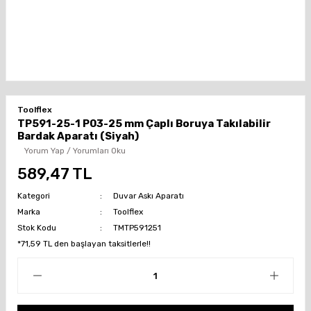
Toolflex
TP591-25-1 P03-25 mm Çaplı Boruya Takılabilir
Bardak Aparatı (Siyah)
Yorum Yap / Yorumları Oku
589,47 TL
Kategori
Duvar Askı Aparatı
Marka
Toolflex
Stok Kodu
TMTP591251
*71,59 TL den başlayan taksitlerle!!