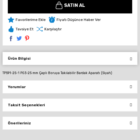
SATIN AL
Fiyatı Düşünce Haber Ver
Tavsiye Et
Karşılaştır
Ürün Bilgisi
TP591-25-1 P03-25 mm Çaplı Boruya Takılabilir Bardak Aparatı (Siyah)
Yorumlar
Taksit Seçenekleri
Bu ürüne ilk yorumu siz yapın!
Önerileriniz
Yorum Yaz
Bu ürünün fiyat bilgisi, resim, ürün açıklamalarında ve diğer konularda