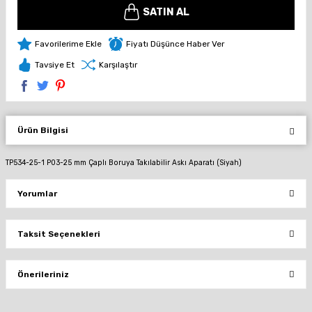
SATIN AL
Fiyatı Düşünce Haber Ver
Tavsiye Et
Karşılaştır
Ürün Bilgisi
TP534-25-1 P03-25 mm Çaplı Boruya Takılabilir Askı Aparatı (Siyah)
Yorumlar
Taksit Seçenekleri
Bu ürüne ilk yorumu siz yapın!
Önerileriniz
Yorum Yaz
Bu ürünün fiyat bilgisi, resim, ürün açıklamalarında ve diğer konularda