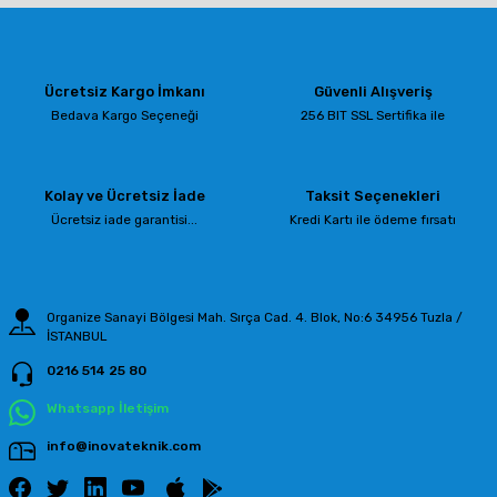
yetersiz gördüğünüz noktaları öneri formunu kullanarak tarafımıza
iletebilirsiniz.
Görüş ve önerileriniz için teşekkür ederiz.
Ücretsiz Kargo İmkanı
Güvenli Alışveriş
Ürün resmi kalitesiz, bozuk veya görüntülenemiyor.
Bedava Kargo Seçeneği
256 BIT SSL Sertifika ile
Ürün açıklamasında eksik bilgiler bulunuyor.
Ürün bilgilerinde hatalar bulunuyor.
Kolay ve Ücretsiz İade
Taksit Seçenekleri
Ürün fiyatı diğer sitelerden daha pahalı.
Ücretsiz iade garantisi...
Kredi Kartı ile ödeme fırsatı
Bu ürüne benzer farklı alternatifler olmalı.
Organize Sanayi Bölgesi Mah. Sırça Cad. 4. Blok, No:6 34956 Tuzla /
İSTANBUL
0216 514 25 80
Gönder
Whatsapp İletişim
info@inovateknik.com