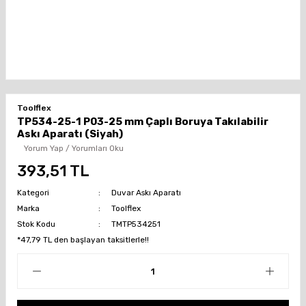
Toolflex
TP534-25-1 P03-25 mm Çaplı Boruya Takılabilir
Askı Aparatı (Siyah)
Yorum Yap / Yorumları Oku
393,51 TL
Kategori
Duvar Askı Aparatı
Marka
Toolflex
Stok Kodu
TMTP534251
*47,79 TL den başlayan taksitlerle!!