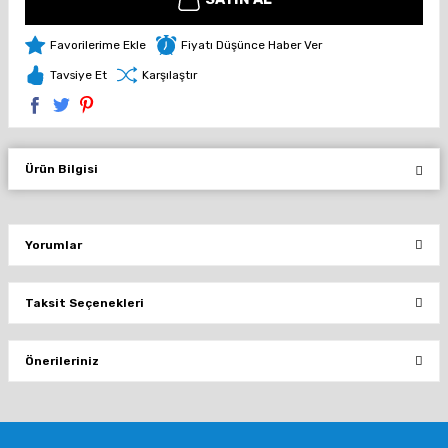
Fiyatı Düşünce Haber Ver
Tavsiye Et
Karşılaştır
Ürün Bilgisi
Yorumlar
Taksit Seçenekleri
Bu ürüne ilk yorumu siz yapın!
Önerileriniz
Yorum Yaz
Bu ürünün fiyat bilgisi, resim, ürün açıklamalarında ve diğer konularda
yetersiz gördüğünüz noktaları öneri formunu kullanarak tarafımıza
iletebilirsiniz.