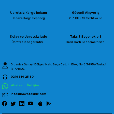
Görüş ve önerileriniz için teşekkür ederiz.
Ücretsiz Kargo İmkanı
Güvenli Alışveriş
Ürün resmi kalitesiz, bozuk veya görüntülenemiyor.
Bedava Kargo Seçeneği
256 BIT SSL Sertifika ile
Ürün açıklamasında eksik bilgiler bulunuyor.
Ürün bilgilerinde hatalar bulunuyor.
Kolay ve Ücretsiz İade
Taksit Seçenekleri
Ürün fiyatı diğer sitelerden daha pahalı.
Ücretsiz iade garantisi...
Kredi Kartı ile ödeme fırsatı
Bu ürüne benzer farklı alternatifler olmalı.
Organize Sanayi Bölgesi Mah. Sırça Cad. 4. Blok, No:6 34956 Tuzla /
İSTANBUL
0216 514 25 80
Gönder
Whatsapp İletişim
info@inovateknik.com