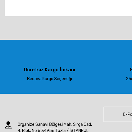
Bu ürünün fiyat bilgisi, resim, ürün açıklamalarında ve diğer konu
Görüş ve önerileriniz için teşekkür ederiz.
Ürün resmi kalitesiz, bozuk veya görüntülenemiyor.
Ürün açıklamasında eksik bilgiler bulunuyor.
Ürün bilgilerinde hatalar bulunuyor.
Ürün fiyatı diğer sitelerden daha pahalı.
Ücretsiz Kargo İmkanı
G
Bu ürüne benzer farklı alternatifler olmalı.
Bedava Kargo Seçeneği
256
Organize Sanayi Bölgesi Mah. Sırça Cad.
4. Blok, No:6 34956 Tuzla / İSTANBUL