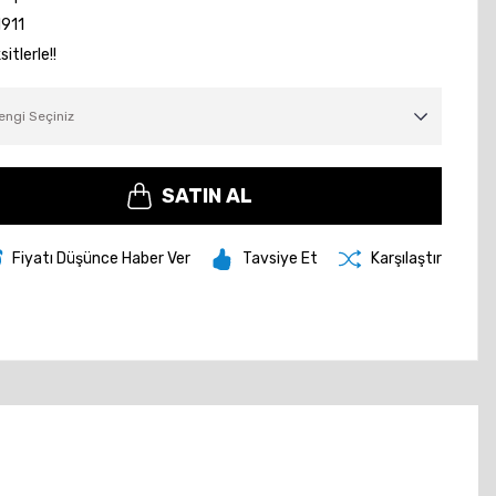
911
itlerle!!
SATIN AL
Fiyatı Düşünce Haber Ver
Tavsiye Et
Karşılaştır