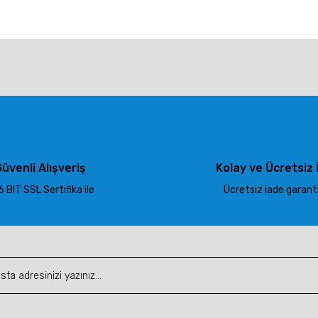
larda yetersiz gördüğünüz noktaları öneri formunu kullanarak tarafımıza ile
Bu ürüne ilk yorumu siz yapın!
Yorum Yaz
üvenli Alışveriş
Kolay ve Ücretsiz 
 BIT SSL Sertifika ile
Ücretsiz iade garantis
Gönder