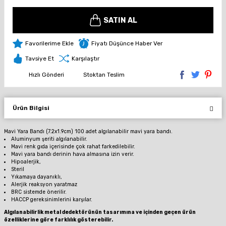
SATIN AL
Fiyatı Düşünce Haber Ver
Tavsiye Et
Karşılaştır
Hızlı Gönderi
Stoktan Teslim
Ürün Bilgisi
Mavi Yara Bandı (7.2x1.9cm) 100 adet algılanabilir mavi yara bandı.
Aluminyum şeriti algılanabilir.
Mavi renk gıda içerisinde çok rahat farkedilebilir.
Mavi yara bandı derinin hava almasına izin verir.
Hipoalerjik,
Steril
Yıkamaya dayanıklı,
Alerjik reaksyon yaratmaz
BRC sistemde önerilir.
HACCP gereksinimlerini karşılar.
Algılanabilirlik metal dedektörünün tasarımına ve içinden geçen ürün
özelliklerine göre farklılık gösterebilir.