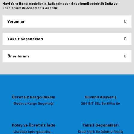
Mavi Yara Bandı modellerini kullanılmadan önce kendi dedektörünüz ve
ürünleriniz ile denemeniz önerilir.
Yorumlar
Taksit Seçenekleri
Bu ürüne ilk yorumu siz yapın!
Önerileriniz
Yorum Yaz
Bu ürünün fiyat bilgisi, resim, ürün açıklamalarında ve diğer konularda
yetersiz gördüğünüz noktaları öneri formunu kullanarak tarafımıza
iletebilirsiniz.
Görüş ve önerileriniz için teşekkür ederiz.
Ücretsiz Kargo İmkanı
Güvenli Alışveriş
Ürün resmi kalitesiz, bozuk veya görüntülenemiyor.
Bedava Kargo Seçeneği
256 BIT SSL Sertifika ile
Ürün açıklamasında eksik bilgiler bulunuyor.
Ürün bilgilerinde hatalar bulunuyor.
Kolay ve Ücretsiz İade
Taksit Seçenekleri
Ürün fiyatı diğer sitelerden daha pahalı.
Ücretsiz iade garantisi...
Kredi Kartı ile ödeme fırsatı