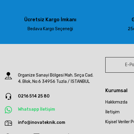
Ürün bilgilerinde hatalar bulunuyor.
Ürün fiyatı diğer sitelerden daha pahalı.
Ücretsiz Kargo İmkanı
G
Bu ürüne benzer farklı alternatifler olmalı.
Bedava Kargo Seçeneği
256
Organize Sanayi Bölgesi Mah. Sırça Cad.
4. Blok, No:6 34956 Tuzla / İSTANBUL
Kurumsal
0216 514 25 80
Hakkımızda
Whatsapp İletişim
İletişim
Kişisel Veriler P
info@inovateknik.com