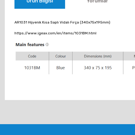
Ürün Bilgisi
Yorumlar
AR1031 Hijyenik Kısa Saplı Vidalı Fırça (340x75x195mm)
https://www.igeax.com/en/items/1031BM.html
Bu ürünün fiyat bilgisi, resim, ürün açıklamalarında ve diğer konu
Görüş ve önerileriniz için teşekkür ederiz.
Ürün resmi kalitesiz, bozuk veya görüntülenemiyor.
Ürün açıklamasında eksik bilgiler bulunuyor.