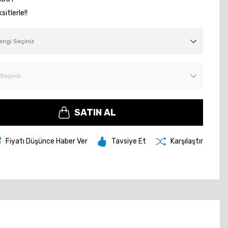
itlerle!!
SATIN AL
Fiyatı Düşünce Haber Ver
Tavsiye Et
Karşılaştır