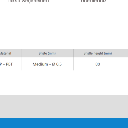
Taksit Seçenekleri
Önerileriniz
larda yetersiz gördüğünüz noktaları öneri formunu kullanarak tarafımıza ile
Bu ürüne ilk yorumu siz yapın!
Yorum Yaz