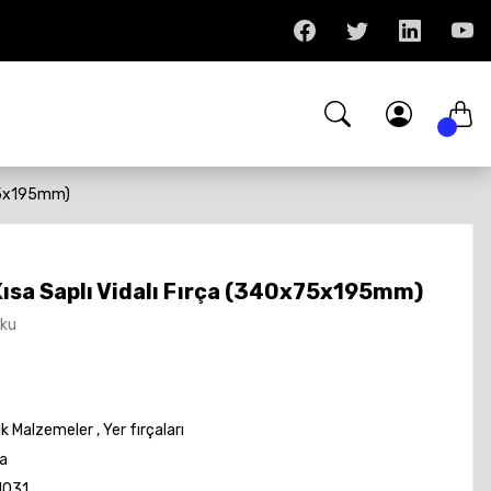
x75x195mm)
Kısa Saplı Vidalı Fırça (340x75x195mm)
Oku
ik Malzemeler
,
Yer fırçaları
a
1031