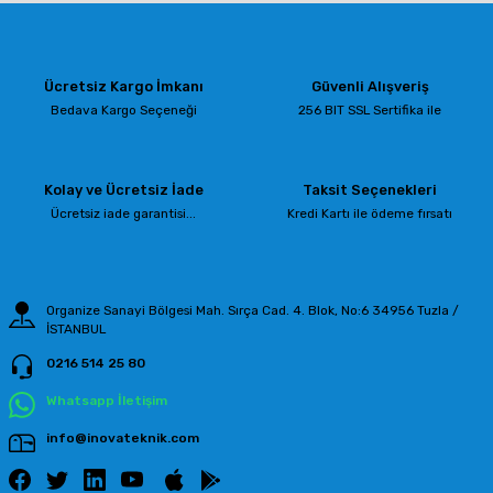
yetersiz gördüğünüz noktaları öneri formunu kullanarak tarafımıza
iletebilirsiniz.
Görüş ve önerileriniz için teşekkür ederiz.
Ücretsiz Kargo İmkanı
Güvenli Alışveriş
Ürün resmi kalitesiz, bozuk veya görüntülenemiyor.
Bedava Kargo Seçeneği
256 BIT SSL Sertifika ile
Ürün açıklamasında eksik bilgiler bulunuyor.
Ürün bilgilerinde hatalar bulunuyor.
Kolay ve Ücretsiz İade
Taksit Seçenekleri
Ürün fiyatı diğer sitelerden daha pahalı.
Ücretsiz iade garantisi...
Kredi Kartı ile ödeme fırsatı
Bu ürüne benzer farklı alternatifler olmalı.
Organize Sanayi Bölgesi Mah. Sırça Cad. 4. Blok, No:6 34956 Tuzla /
İSTANBUL
0216 514 25 80
Gönder
Whatsapp İletişim
info@inovateknik.com