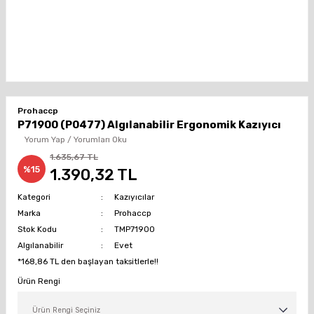
Prohaccp
P71900 (P0477) Algılanabilir Ergonomik Kazıyıcı
Yorum Yap / Yorumları Oku
1.635,67 TL
%15
1.390,32 TL
Kategori
Kazıyıcılar
Marka
Prohaccp
Stok Kodu
TMP71900
Algılanabilir
Evet
*168,86 TL den başlayan taksitlerle!!
Ürün Rengi