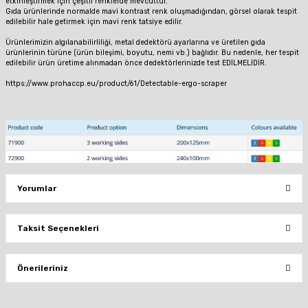
etkinleştirmek için çeşitli renklerde mevcuttur.
Gıda ürünlerinde normalde mavi kontrast renk oluşmadığından, görsel olarak tespit
edilebilir hale getirmek için mavi renk tatsiye edilir.
Ürünlerimizin algılanabilirliliği, metal dedektörü ayarlarına ve üretilen gıda
ürünlerinin türüne (ürün bileşimi, boyutu, nemi vb.) bağlıdır.
Bu nedenle, her tespit
edilebilir ürün üretime alınmadan önce dedektörlerinizde test EDİLMELİDİR.
https://www.prohaccp.eu/product/61/Detectable-ergo-scraper
Yorumlar
Taksit Seçenekleri
Bu ürüne ilk yorumu siz yapın!
Önerileriniz
Yorum Yaz
Bu ürünün fiyat bilgisi, resim, ürün açıklamalarında ve diğer konularda