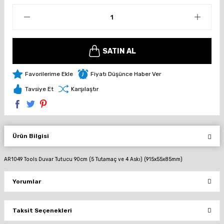
SATIN AL
Fiyatı Düşünce Haber Ver
Tavsiye Et
Karşılaştır
Ürün Bilgisi
AR1049 Tools Duvar Tutucu 90cm (5 Tutamaç ve 4 Askı) (915x55x85mm)
Yorumlar
Taksit Seçenekleri
Bu ürüne ilk yorumu siz yapın!