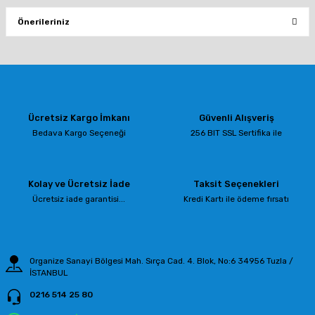
Önerileriniz
Yorum Yaz
Bu ürünün fiyat bilgisi, resim, ürün açıklamalarında ve diğer konularda
yetersiz gördüğünüz noktaları öneri formunu kullanarak tarafımıza
iletebilirsiniz.
Görüş ve önerileriniz için teşekkür ederiz.
Ücretsiz Kargo İmkanı
Güvenli Alışveriş
Ürün resmi kalitesiz, bozuk veya görüntülenemiyor.
Bedava Kargo Seçeneği
256 BIT SSL Sertifika ile
Ürün açıklamasında eksik bilgiler bulunuyor.
Ürün bilgilerinde hatalar bulunuyor.
Kolay ve Ücretsiz İade
Taksit Seçenekleri
Ürün fiyatı diğer sitelerden daha pahalı.
Ücretsiz iade garantisi...
Kredi Kartı ile ödeme fırsatı
Bu ürüne benzer farklı alternatifler olmalı.
Organize Sanayi Bölgesi Mah. Sırça Cad. 4. Blok, No:6 34956 Tuzla /
İSTANBUL
0216 514 25 80
Gönder