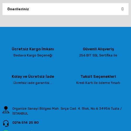
Önerileriniz
Yorum Yaz
Bu ürünün fiyat bilgisi, resim, ürün açıklamalarında ve diğer konularda
yetersiz gördüğünüz noktaları öneri formunu kullanarak tarafımıza
iletebilirsiniz.
Görüş ve önerileriniz için teşekkür ederiz.
Ücretsiz Kargo İmkanı
Güvenli Alışveriş
Ürün resmi kalitesiz, bozuk veya görüntülenemiyor.
Bedava Kargo Seçeneği
256 BIT SSL Sertifika ile
Ürün açıklamasında eksik bilgiler bulunuyor.
Ürün bilgilerinde hatalar bulunuyor.
Kolay ve Ücretsiz İade
Taksit Seçenekleri
Ürün fiyatı diğer sitelerden daha pahalı.
Ücretsiz iade garantisi...
Kredi Kartı ile ödeme fırsatı
Bu ürüne benzer farklı alternatifler olmalı.
Organize Sanayi Bölgesi Mah. Sırça Cad. 4. Blok, No:6 34956 Tuzla /
İSTANBUL
0216 514 25 80
Gönder