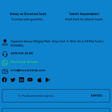
Ürün açıklamasında eksik bilgiler bulunuyor.
Ürün bilgilerinde hatalar bulunuyor.
Kolay ve Ücretsiz İade
Taksit Seçenekleri
Ürün fiyatı diğer sitelerden daha pahalı.
Ücretsiz iade garantisi...
Kredi Kartı ile ödeme fırsatı
Bu ürüne benzer farklı alternatifler olmalı.
Organize Sanayi Bölgesi Mah. Sırça Cad. 4. Blok, No:6 34956 Tuzla /
İSTANBUL
0216 514 25 80
Gönder
Whatsapp İletişim
info@inovateknik.com
KAYDOL