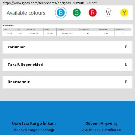
https://www.igeax.com/techSheets/en/Igeax_1069BM_EN.pdf
Yorumlar
Taksit Seçenekleri
Bu ürüne ilk yorumu siz yapın!
Önerileriniz
Yorum Yaz
Bu ürünün fiyat bilgisi, resim, ürün açıklamalarında ve diğer konularda
yetersiz gördüğünüz noktaları öneri formunu kullanarak tarafımıza
iletebilirsiniz.
Görüş ve önerileriniz için teşekkür ederiz.
Ücretsiz Kargo İmkanı
Güvenli Alışveriş
Ürün resmi kalitesiz, bozuk veya görüntülenemiyor.
Bedava Kargo Seçeneği
256 BIT SSL Sertifika ile