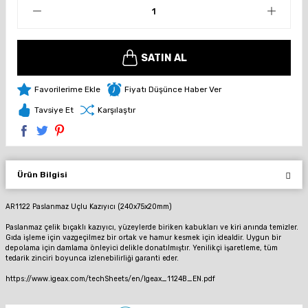
SATIN AL
Fiyatı Düşünce Haber Ver
Tavsiye Et
Karşılaştır
Ürün Bilgisi
AR1122 Paslanmaz Uçlu Kazıyıcı (240x75x20mm)
Paslanmaz çelik bıçaklı kazıyıcı, yüzeylerde biriken kabukları ve kiri anında temizler.
Gıda işleme için vazgeçilmez bir ortak ve hamur kesmek için idealdir.
Uygun bir
depolama için damlama önleyici delikle donatılmıştır.
Yenilikçi işaretleme, tüm
tedarik zinciri boyunca izlenebilirliği garanti eder.
https://www.igeax.com/techSheets/en/Igeax_1124B_EN.pdf