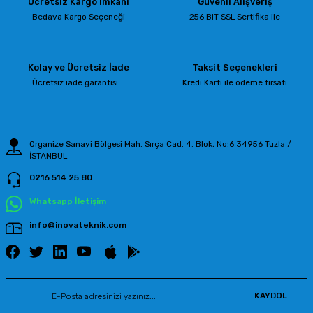
Ücretsiz Kargo İmkanı
Güvenli Alışveriş
Ürün resmi kalitesiz, bozuk veya görüntülenemiyor.
Bedava Kargo Seçeneği
256 BIT SSL Sertifika ile
Ürün açıklamasında eksik bilgiler bulunuyor.
Ürün bilgilerinde hatalar bulunuyor.
Kolay ve Ücretsiz İade
Taksit Seçenekleri
Ürün fiyatı diğer sitelerden daha pahalı.
Ücretsiz iade garantisi...
Kredi Kartı ile ödeme fırsatı
Bu ürüne benzer farklı alternatifler olmalı.
Organize Sanayi Bölgesi Mah. Sırça Cad. 4. Blok, No:6 34956 Tuzla /
İSTANBUL
0216 514 25 80
Gönder
Whatsapp İletişim
info@inovateknik.com
KAYDOL