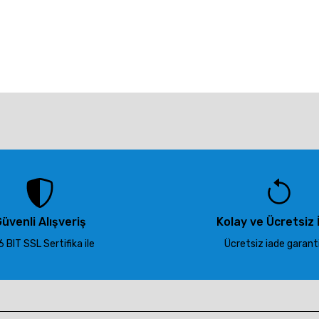
larda yetersiz gördüğünüz noktaları öneri formunu kullanarak tarafımıza ile
Bu ürüne ilk yorumu siz yapın!
Yorum Yaz
üvenli Alışveriş
Kolay ve Ücretsiz 
 BIT SSL Sertifika ile
Ücretsiz iade garantis