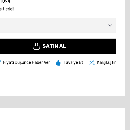
11094
tlerle!!
SATIN AL
Fiyatı Düşünce Haber Ver
Tavsiye Et
Karşılaştır