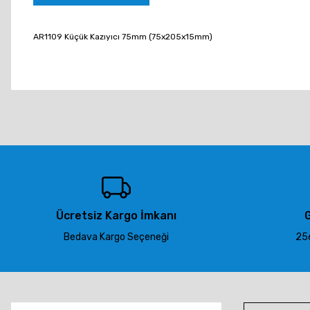
AR1109 Küçük Kazıyıcı 75mm (75x205x15mm)
Bu ürünün fiyat bilgisi, resim, ürün açıklamalarında ve diğer konu
Görüş ve önerileriniz için teşekkür ederiz.
Ürün resmi kalitesiz, bozuk veya görüntülenemiyor.
Ürün açıklamasında eksik bilgiler bulunuyor.
Ürün bilgilerinde hatalar bulunuyor.
Ürün fiyatı diğer sitelerden daha pahalı.
Ücretsiz Kargo İmkanı
G
Bu ürüne benzer farklı alternatifler olmalı.
Bedava Kargo Seçeneği
256