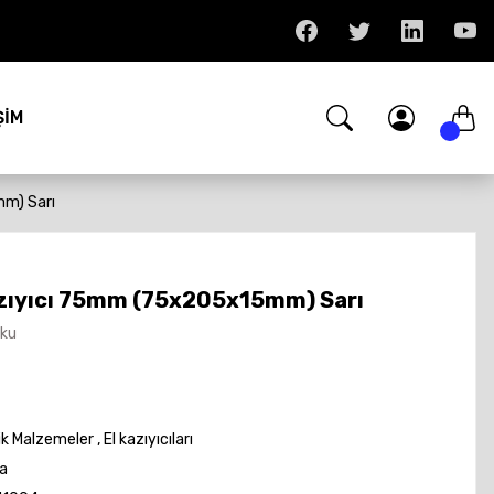
ŞİM
m) Sarı
zıyıcı 75mm (75x205x15mm) Sarı
Oku
ik Malzemeler
,
El kazıyıcıları
a