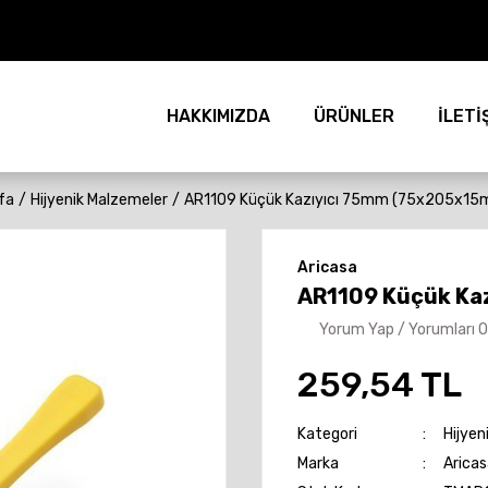
HAKKIMIZDA
ÜRÜNLER
İLETİ
fa
Hijyenik Malzemeler
AR1109 Küçük Kazıyıcı 75mm (75x205x15m
Aricasa
AR1109 Küçük Ka
Yorum Yap / Yorumları 
259,54 TL
Kategori
Hijyen
Marka
Aricas