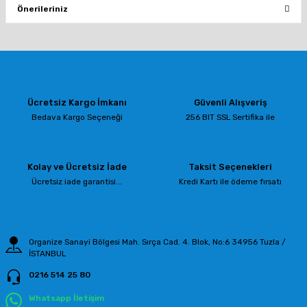
Önerileriniz
Yorum Yaz
Bu ürünün fiyat bilgisi, resim, ürün açıklamalarında ve diğer konularda
yetersiz gördüğünüz noktaları öneri formunu kullanarak tarafımıza
iletebilirsiniz.
Görüş ve önerileriniz için teşekkür ederiz.
Ücretsiz Kargo İmkanı
Güvenli Alışveriş
Ürün resmi kalitesiz, bozuk veya görüntülenemiyor.
Bedava Kargo Seçeneği
256 BIT SSL Sertifika ile
Ürün açıklamasında eksik bilgiler bulunuyor.
Ürün bilgilerinde hatalar bulunuyor.
Kolay ve Ücretsiz İade
Taksit Seçenekleri
Ürün fiyatı diğer sitelerden daha pahalı.
Ücretsiz iade garantisi...
Kredi Kartı ile ödeme fırsatı
Bu ürüne benzer farklı alternatifler olmalı.
Organize Sanayi Bölgesi Mah. Sırça Cad. 4. Blok, No:6 34956 Tuzla /
İSTANBUL
0216 514 25 80
Gönder
Whatsapp İletişim