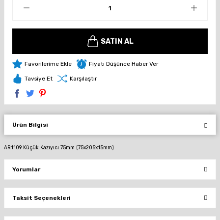
SATIN AL
Fiyatı Düşünce Haber Ver
Tavsiye Et
Karşılaştır
Ürün Bilgisi
AR1109 Küçük Kazıyıcı 75mm (75x205x15mm)
Yorumlar
Taksit Seçenekleri
Bu ürüne ilk yorumu siz yapın!