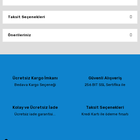
Taksit Seçenekleri
Bu ürüne ilk yorumu siz yapın!
Önerileriniz
Yorum Yaz
Bu ürünün fiyat bilgisi, resim, ürün açıklamalarında ve diğer konularda
yetersiz gördüğünüz noktaları öneri formunu kullanarak tarafımıza
iletebilirsiniz.
Görüş ve önerileriniz için teşekkür ederiz.
Ücretsiz Kargo İmkanı
Güvenli Alışveriş
Ürün resmi kalitesiz, bozuk veya görüntülenemiyor.
Bedava Kargo Seçeneği
256 BIT SSL Sertifika ile
Ürün açıklamasında eksik bilgiler bulunuyor.
Ürün bilgilerinde hatalar bulunuyor.
Kolay ve Ücretsiz İade
Taksit Seçenekleri
Ürün fiyatı diğer sitelerden daha pahalı.
Ücretsiz iade garantisi...
Kredi Kartı ile ödeme fırsatı
Bu ürüne benzer farklı alternatifler olmalı.