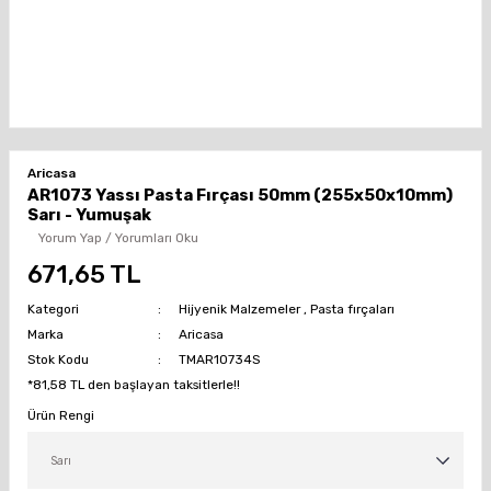
Aricasa
AR1073 Yassı Pasta Fırçası 50mm (255x50x10mm)
Sarı - Yumuşak
Yorum Yap / Yorumları Oku
671,65 TL
Kategori
Hijyenik Malzemeler
,
Pasta fırçaları
Marka
Aricasa
Stok Kodu
TMAR10734S
*81,58 TL den başlayan taksitlerle!!
Ürün Rengi