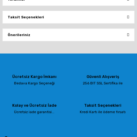
Taksit Seçenekleri
Bu ürüne ilk yorumu siz yapın!
Önerileriniz
Yorum Yaz
Bu ürünün fiyat bilgisi, resim, ürün açıklamalarında ve diğer konularda
yetersiz gördüğünüz noktaları öneri formunu kullanarak tarafımıza
iletebilirsiniz.
Görüş ve önerileriniz için teşekkür ederiz.
Ücretsiz Kargo İmkanı
Güvenli Alışveriş
Ürün resmi kalitesiz, bozuk veya görüntülenemiyor.
Bedava Kargo Seçeneği
256 BIT SSL Sertifika ile
Ürün açıklamasında eksik bilgiler bulunuyor.
Ürün bilgilerinde hatalar bulunuyor.
Kolay ve Ücretsiz İade
Taksit Seçenekleri
Ürün fiyatı diğer sitelerden daha pahalı.
Ücretsiz iade garantisi...
Kredi Kartı ile ödeme fırsatı
Bu ürüne benzer farklı alternatifler olmalı.