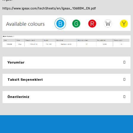
https://www.igeax.com/techSheets/en/Igeax_1068BM_EN.pdf
Yorumlar
Taksit Seçenekleri
Bu ürüne ilk yorumu siz yapın!
Önerileriniz
Yorum Yaz
Bu ürünün fiyat bilgisi, resim, ürün açıklamalarında ve diğer konularda
yetersiz gördüğünüz noktaları öneri formunu kullanarak tarafımıza
iletebilirsiniz.
Görüş ve önerileriniz için teşekkür ederiz.