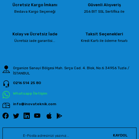
Ücretsiz Kargo İmkanı
Güvenli Alışveriş
Ürün resmi kalitesiz, bozuk veya görüntülenemiyor.
Bedava Kargo Seçeneği
256 BIT SSL Sertifika ile
Ürün açıklamasında eksik bilgiler bulunuyor.
Ürün bilgilerinde hatalar bulunuyor.
Kolay ve Ücretsiz İade
Taksit Seçenekleri
Ürün fiyatı diğer sitelerden daha pahalı.
Ücretsiz iade garantisi...
Kredi Kartı ile ödeme fırsatı
Bu ürüne benzer farklı alternatifler olmalı.
Organize Sanayi Bölgesi Mah. Sırça Cad. 4. Blok, No:6 34956 Tuzla /
İSTANBUL
0216 514 25 80
Gönder
Whatsapp İletişim
info@inovateknik.com
KAYDOL