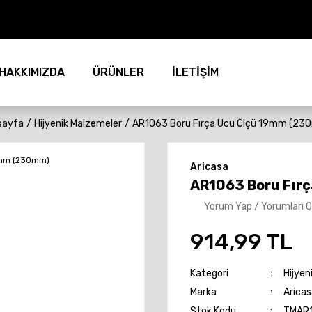
HAKKIMIZDA
ÜRÜNLER
İLETİŞİM
sayfa
Hijyenik Malzemeler
AR1063 Boru Fırça Ucu Ölçü 19mm (23
Aricasa
AR1063 Boru Fır
Yorum Yap / Yorumları 
914,99 TL
Kategori
Hijyen
Marka
Aricas
Stok Kodu
TMAR