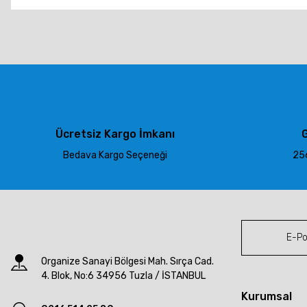
Bu ürünün fiyat bilgisi, resim, ürün açıklamalarında ve diğer konu
Görüş ve önerileriniz için teşekkür ederiz.
Ürün resmi kalitesiz, bozuk veya görüntülenemiyor.
Ürün açıklamasında eksik bilgiler bulunuyor.
Ürün bilgilerinde hatalar bulunuyor.
Ürün fiyatı diğer sitelerden daha pahalı.
Ücretsiz Kargo İmkanı
G
Bu ürüne benzer farklı alternatifler olmalı.
Bedava Kargo Seçeneği
256
Organize Sanayi Bölgesi Mah. Sırça Cad.
4. Blok, No:6 34956 Tuzla / İSTANBUL
Kurumsal