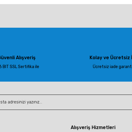
larda yetersiz gördüğünüz noktaları öneri formunu kullanarak tarafımıza ile
Bu ürüne ilk yorumu siz yapın!
Yorum Yaz
üvenli Alışveriş
Kolay ve Ücretsiz 
 BIT SSL Sertifika ile
Ücretsiz iade garantis
Gönder
Alışveriş Hizmetleri