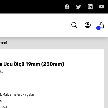
0mm)
ça Ucu Ölçü 19mm (230mm)
Oku
ik Malzemeler
,
Fırçalar
a
1063