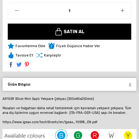
SATIN AL
Fiyatı Düşünce Haber Ver
Tavsiye Et
Karşılaştır
Ürün Bilgisi
AR1059 30cm Mini Saplı Yekpare Çekpas (300x40x250mm)
Masaları ve tezgahları daha rahat temizlemek için kavramalı yekpare çekpass.
Tüm
ana diş tiplerine uygun evrensel bağlantı (ITA-FRA-GER-USA) sapı ile beraber..
https://www.igeax.com/techSheets/en/Igeax_1059B_EN.pdf