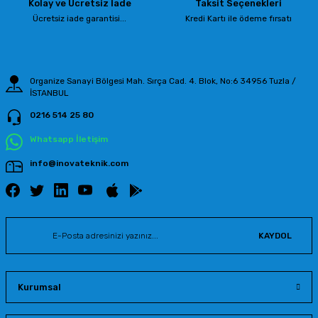
Kolay ve Ücretsiz İade
Taksit Seçenekleri
Ürün fiyatı diğer sitelerden daha pahalı.
Ücretsiz iade garantisi...
Kredi Kartı ile ödeme fırsatı
Bu ürüne benzer farklı alternatifler olmalı.
Organize Sanayi Bölgesi Mah. Sırça Cad. 4. Blok, No:6 34956 Tuzla /
İSTANBUL
0216 514 25 80
Gönder
Whatsapp İletişim
info@inovateknik.com
KAYDOL
Kurumsal