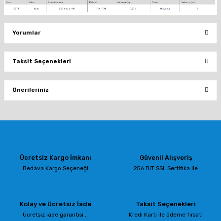
Yorumlar
Taksit Seçenekleri
Bu ürüne ilk yorumu siz yapın!
Önerileriniz
Yorum Yaz
Bu ürünün fiyat bilgisi, resim, ürün açıklamalarında ve diğer konularda
yetersiz gördüğünüz noktaları öneri formunu kullanarak tarafımıza
iletebilirsiniz.
Görüş ve önerileriniz için teşekkür ederiz.
Ücretsiz Kargo İmkanı
Güvenli Alışveriş
Ürün resmi kalitesiz, bozuk veya görüntülenemiyor.
Bedava Kargo Seçeneği
256 BIT SSL Sertifika ile
Ürün açıklamasında eksik bilgiler bulunuyor.
Ürün bilgilerinde hatalar bulunuyor.
Kolay ve Ücretsiz İade
Taksit Seçenekleri
Ürün fiyatı diğer sitelerden daha pahalı.
Ücretsiz iade garantisi...
Kredi Kartı ile ödeme fırsatı