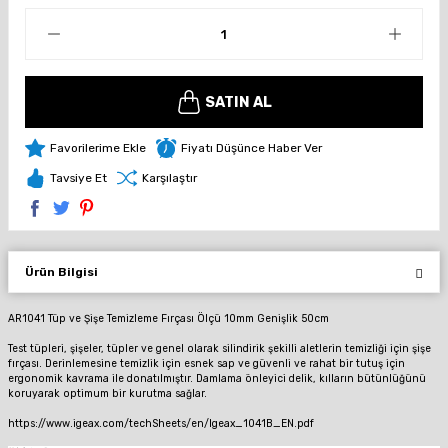
SATIN AL
Fiyatı Düşünce Haber Ver
Tavsiye Et
Karşılaştır
Ürün Bilgisi
AR1041 Tüp ve Şişe Temizleme Fırçası Ölçü 10mm Genişlik 50cm
Test tüpleri, şişeler, tüpler ve genel olarak silindirik şekilli aletlerin temizliği için şişe
fırçası.
Derinlemesine temizlik için esnek sap ve güvenli ve rahat bir tutuş için
ergonomik kavrama ile donatılmıştır.
Damlama önleyici delik, kılların bütünlüğünü
koruyarak optimum bir kurutma sağlar.
https://www.igeax.com/techSheets/en/Igeax_1041B_EN.pdf