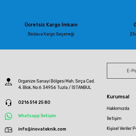
Ürün açıklamasında eksik bilgiler bulunuyor.
Ürün bilgilerinde hatalar bulunuyor.
Ürün fiyatı diğer sitelerden daha pahalı.
Ücretsiz Kargo İmkanı
G
Bu ürüne benzer farklı alternatifler olmalı.
Bedava Kargo Seçeneği
256
Organize Sanayi Bölgesi Mah. Sırça Cad.
4. Blok, No:6 34956 Tuzla / İSTANBUL
Kurumsal
0216 514 25 80
Hakkımızda
Whatsapp İletişim
İletişim
Kişisel Veriler P
info@inovateknik.com