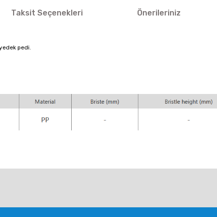
Taksit Seçenekleri
Önerileriniz
 yedek pedi.
larda yetersiz gördüğünüz noktaları öneri formunu kullanarak tarafımıza ile
Bu ürüne ilk yorumu siz yapın!