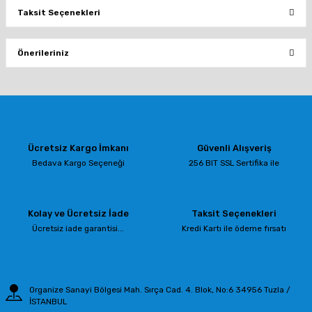
Taksit Seçenekleri
Bu ürüne ilk yorumu siz yapın!
Önerileriniz
Yorum Yaz
Bu ürünün fiyat bilgisi, resim, ürün açıklamalarında ve diğer konularda
yetersiz gördüğünüz noktaları öneri formunu kullanarak tarafımıza
iletebilirsiniz.
Görüş ve önerileriniz için teşekkür ederiz.
Ücretsiz Kargo İmkanı
Güvenli Alışveriş
Ürün resmi kalitesiz, bozuk veya görüntülenemiyor.
Bedava Kargo Seçeneği
256 BIT SSL Sertifika ile
Ürün açıklamasında eksik bilgiler bulunuyor.
Ürün bilgilerinde hatalar bulunuyor.
Kolay ve Ücretsiz İade
Taksit Seçenekleri
Ürün fiyatı diğer sitelerden daha pahalı.
Ücretsiz iade garantisi...
Kredi Kartı ile ödeme fırsatı
Bu ürüne benzer farklı alternatifler olmalı.
Organize Sanayi Bölgesi Mah. Sırça Cad. 4. Blok, No:6 34956 Tuzla /
İSTANBUL