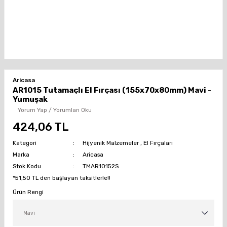
Aricasa
AR1015 Tutamaçlı El Fırçası (155x70x80mm) Mavi -
Yumuşak
Yorum Yap / Yorumları Oku
424,06 TL
Kategori
Hijyenik Malzemeler
,
El Fırçaları
Marka
Aricasa
Stok Kodu
TMAR10152S
*51,50 TL den başlayan taksitlerle!!
Ürün Rengi