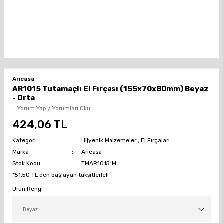
Aricasa
AR1015 Tutamaçlı El Fırçası (155x70x80mm) Beyaz
- Orta
Yorum Yap / Yorumları Oku
424,06 TL
Kategori
Hijyenik Malzemeler
,
El Fırçaları
Marka
Aricasa
Stok Kodu
TMAR10151M
*51,50 TL den başlayan taksitlerle!!
Ürün Rengi