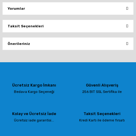
Yorumlar
Taksit Seçenekleri
Bu ürüne ilk yorumu siz yapın!
Önerileriniz
Yorum Yaz
Bu ürünün fiyat bilgisi, resim, ürün açıklamalarında ve diğer konularda
yetersiz gördüğünüz noktaları öneri formunu kullanarak tarafımıza
iletebilirsiniz.
Görüş ve önerileriniz için teşekkür ederiz.
Ücretsiz Kargo İmkanı
Güvenli Alışveriş
Ürün resmi kalitesiz, bozuk veya görüntülenemiyor.
Bedava Kargo Seçeneği
256 BIT SSL Sertifika ile
Ürün açıklamasında eksik bilgiler bulunuyor.
Ürün bilgilerinde hatalar bulunuyor.
Kolay ve Ücretsiz İade
Taksit Seçenekleri
Ürün fiyatı diğer sitelerden daha pahalı.
Ücretsiz iade garantisi...
Kredi Kartı ile ödeme fırsatı
Bu ürüne benzer farklı alternatifler olmalı.