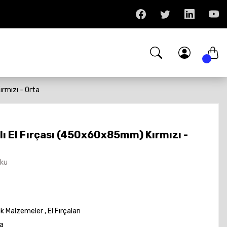
rmızı - Orta
ı El Fırçası (450x60x85mm) Kırmızı -
Oku
ik Malzemeler
,
El Fırçaları
a