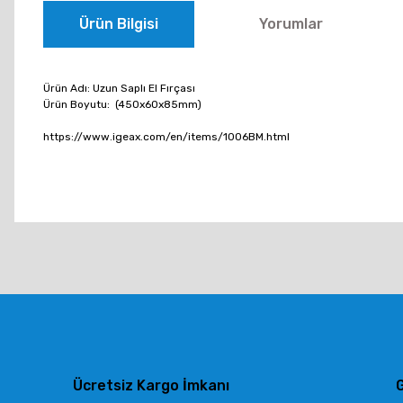
Ürün Bilgisi
Yorumlar
Ürün Adı: Uzun Saplı El Fırçası
Ürün Boyutu: (450x60x85mm)
https://www.igeax.com/en/items/1006BM.html
Bu ürünün fiyat bilgisi, resim, ürün açıklamalarında ve diğer konu
Görüş ve önerileriniz için teşekkür ederiz.
Ürün resmi kalitesiz, bozuk veya görüntülenemiyor.
Ürün açıklamasında eksik bilgiler bulunuyor.
Ürün bilgilerinde hatalar bulunuyor.
Ürün fiyatı diğer sitelerden daha pahalı.
Ücretsiz Kargo İmkanı
G
Bu ürüne benzer farklı alternatifler olmalı.