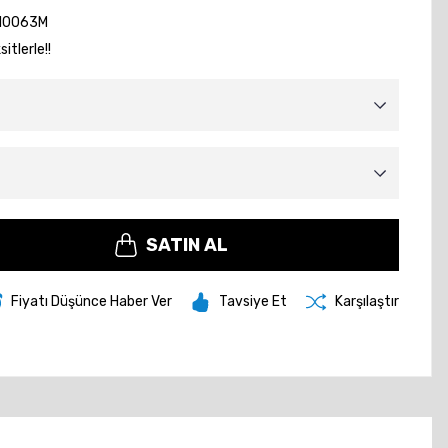
10063M
itlerle!!
SATIN AL
Fiyatı Düşünce Haber Ver
Tavsiye Et
Karşılaştır