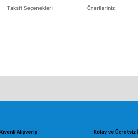
Taksit Seçenekleri
Önerileriniz
larda yetersiz gördüğünüz noktaları öneri formunu kullanarak tarafımıza ile
Bu ürüne ilk yorumu siz yapın!
Yorum Yaz
üvenli Alışveriş
Kolay ve Ücretsiz 