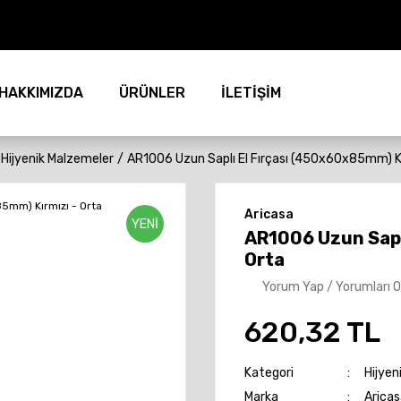
HAKKIMIZDA
ÜRÜNLER
İLETİŞİM
Hijyenik Malzemeler
AR1006 Uzun Saplı El Fırçası (450x60x85mm) Kı
Aricasa
YENİ
AR1006 Uzun Sapl
Orta
Yorum Yap / Yorumları 
620,32 TL
Kategori
Hijyen
Marka
Aricas