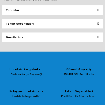
Yorumlar
Taksit Seçenekleri
Bu ürüne ilk yorumu siz yapın!
Önerileriniz
Yorum Yaz
Bu ürünün fiyat bilgisi, resim, ürün açıklamalarında ve diğer konularda
yetersiz gördüğünüz noktaları öneri formunu kullanarak tarafımıza
iletebilirsiniz.
Görüş ve önerileriniz için teşekkür ederiz.
Ücretsiz Kargo İmkanı
Güvenli Alışveriş
Ürün resmi kalitesiz, bozuk veya görüntülenemiyor.
Bedava Kargo Seçeneği
256 BIT SSL Sertifika ile
Ürün açıklamasında eksik bilgiler bulunuyor.
Ürün bilgilerinde hatalar bulunuyor.
Kolay ve Ücretsiz İade
Taksit Seçenekleri
Ürün fiyatı diğer sitelerden daha pahalı.
Ücretsiz iade garantisi...
Kredi Kartı ile ödeme fırsatı
Bu ürüne benzer farklı alternatifler olmalı.