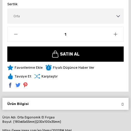
Sertlik
SATIN AL
Fiyatı Düşünce Haber Ver
Tavsiye Et
Karşılaştır
Ürün Bilgisi
Ürün Adı: Orta Ergonomik El Fırçası
Boyut: (180x65x55mm)(230x100x35mm)
https://www.igeax.com/en/items/1002BM.html