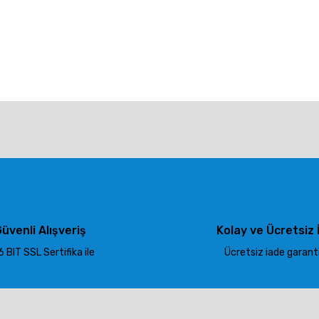
larda yetersiz gördüğünüz noktaları öneri formunu kullanarak tarafımıza ile
Bu ürüne ilk yorumu siz yapın!
Yorum Yaz
üvenli Alışveriş
Kolay ve Ücretsiz 
 BIT SSL Sertifika ile
Ücretsiz iade garantis