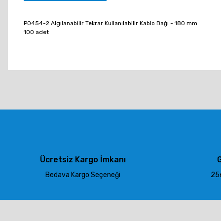
P0454-2 Algılanabilir Tekrar Kullanılabilir Kablo Bağı - 180 mm
100 adet
Bu ürünün fiyat bilgisi, resim, ürün açıklamalarında ve diğer konu
Görüş ve önerileriniz için teşekkür ederiz.
Ürün resmi kalitesiz, bozuk veya görüntülenemiyor.
Ürün açıklamasında eksik bilgiler bulunuyor.
Ürün bilgilerinde hatalar bulunuyor.
Ürün fiyatı diğer sitelerden daha pahalı.
Ücretsiz Kargo İmkanı
G
Bu ürüne benzer farklı alternatifler olmalı.
Bedava Kargo Seçeneği
256