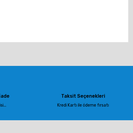
tebilirsiniz.
İade
Taksit Seçenekleri
i...
Kredi Kartı ile ödeme fırsatı