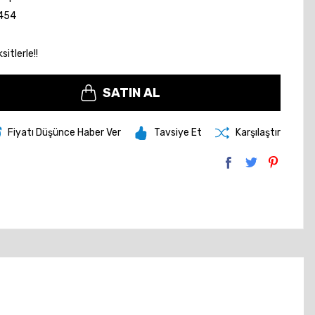
454
itlerle!!
SATIN AL
Fiyatı Düşünce Haber Ver
Tavsiye Et
Karşılaştır