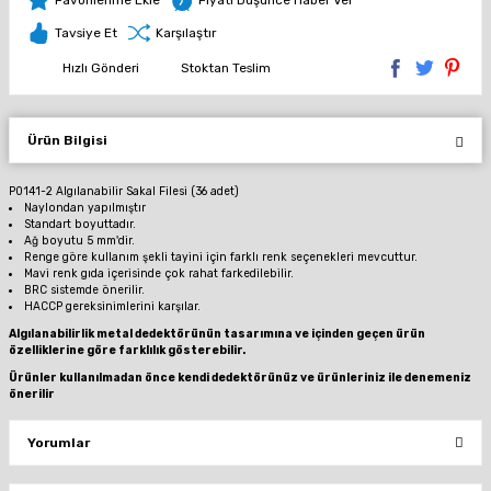
Tavsiye Et
Karşılaştır
Hızlı Gönderi
Stoktan Teslim
Ürün Bilgisi
P0141-2 Algılanabilir Sakal Filesi (36 adet)
Naylondan yapılmıştır
Standart boyuttadır.
Ağ boyutu 5 mm'dir.
Renge göre kullanım şekli tayini için farklı renk seçenekleri mevcuttur.
Mavi renk gıda içerisinde çok rahat farkedilebilir.
BRC sistemde önerilir.
HACCP gereksinimlerini karşılar.
Algılanabilirlik metal dedektörünün tasarımına ve içinden geçen ürün
özelliklerine göre farklılık gösterebilir.
Ürünler kullanılmadan önce kendi dedektörünüz ve ürünleriniz ile denemeniz
önerilir
Yorumlar