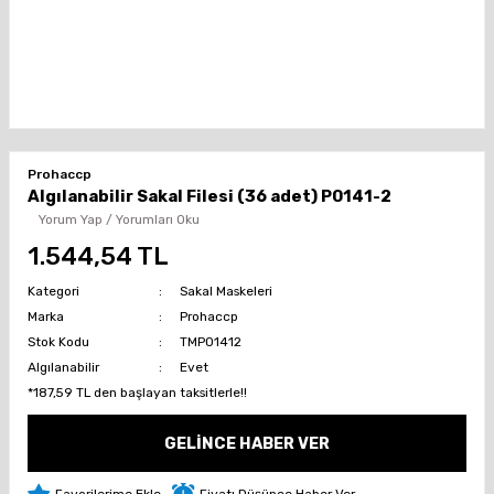
Prohaccp
Algılanabilir Sakal Filesi (36 adet) P0141-2
Yorum Yap / Yorumları Oku
1.544,54 TL
Kategori
Sakal Maskeleri
Marka
Prohaccp
Stok Kodu
TMP01412
Algılanabilir
Evet
*187,59 TL den başlayan taksitlerle!!
GELİNCE HABER VER
Fiyatı Düşünce Haber Ver