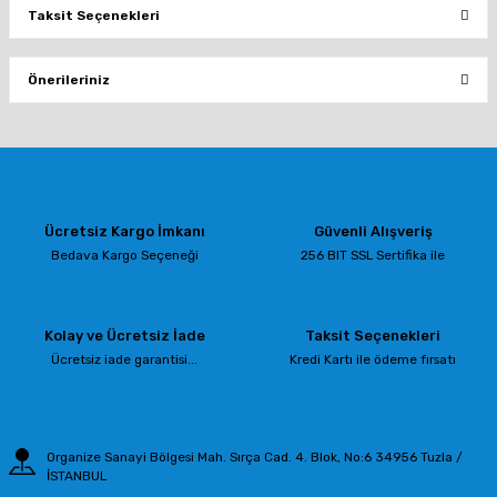
Taksit Seçenekleri
Bu ürüne ilk yorumu siz yapın!
Önerileriniz
Yorum Yaz
Bu ürünün fiyat bilgisi, resim, ürün açıklamalarında ve diğer konularda
yetersiz gördüğünüz noktaları öneri formunu kullanarak tarafımıza
iletebilirsiniz.
Görüş ve önerileriniz için teşekkür ederiz.
Ücretsiz Kargo İmkanı
Güvenli Alışveriş
Ürün resmi kalitesiz, bozuk veya görüntülenemiyor.
Bedava Kargo Seçeneği
256 BIT SSL Sertifika ile
Ürün açıklamasında eksik bilgiler bulunuyor.
Ürün bilgilerinde hatalar bulunuyor.
Kolay ve Ücretsiz İade
Taksit Seçenekleri
Ürün fiyatı diğer sitelerden daha pahalı.
Ücretsiz iade garantisi...
Kredi Kartı ile ödeme fırsatı
Bu ürüne benzer farklı alternatifler olmalı.
Organize Sanayi Bölgesi Mah. Sırça Cad. 4. Blok, No:6 34956 Tuzla /
İSTANBUL