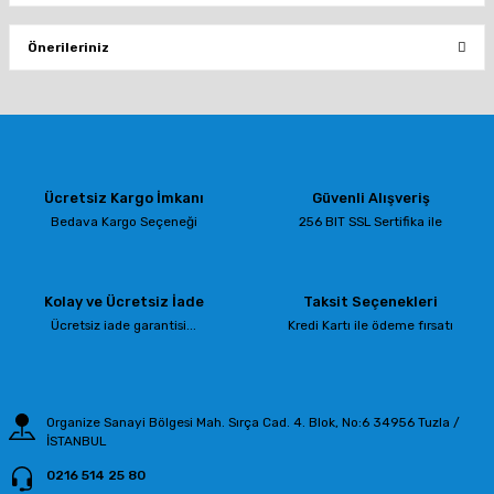
Bu ürüne ilk yorumu siz yapın!
Önerileriniz
Yorum Yaz
Bu ürünün fiyat bilgisi, resim, ürün açıklamalarında ve diğer konularda
yetersiz gördüğünüz noktaları öneri formunu kullanarak tarafımıza
iletebilirsiniz.
Görüş ve önerileriniz için teşekkür ederiz.
Ücretsiz Kargo İmkanı
Güvenli Alışveriş
Ürün resmi kalitesiz, bozuk veya görüntülenemiyor.
Bedava Kargo Seçeneği
256 BIT SSL Sertifika ile
Ürün açıklamasında eksik bilgiler bulunuyor.
Ürün bilgilerinde hatalar bulunuyor.
Kolay ve Ücretsiz İade
Taksit Seçenekleri
Ürün fiyatı diğer sitelerden daha pahalı.
Ücretsiz iade garantisi...
Kredi Kartı ile ödeme fırsatı
Bu ürüne benzer farklı alternatifler olmalı.
Organize Sanayi Bölgesi Mah. Sırça Cad. 4. Blok, No:6 34956 Tuzla /
İSTANBUL
0216 514 25 80
Gönder