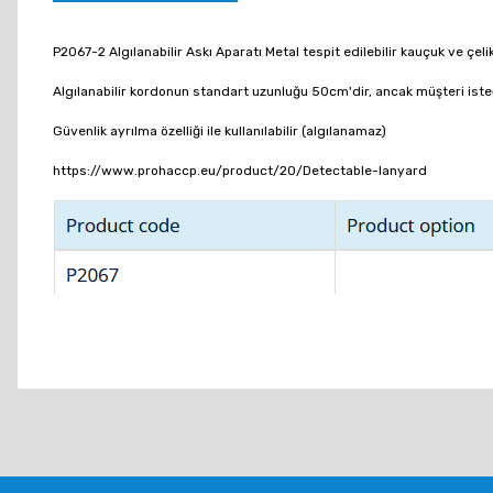
P2067-2 Algılanabilir Askı Aparatı
Metal tespit edilebilir kauçuk ve çeli
Algılanabilir kordonun standart uzunluğu 50cm'dir, ancak müşteri isteğ
Güvenlik ayrılma özelliği ile kullanılabilir (algılanamaz)
https://www.prohaccp.eu/product/20/Detectable-lanyard
Bu ürünün fiyat bilgisi, resim, ürün açıklamalarında ve diğer konu
Görüş ve önerileriniz için teşekkür ederiz.
Ürün resmi kalitesiz, bozuk veya görüntülenemiyor.