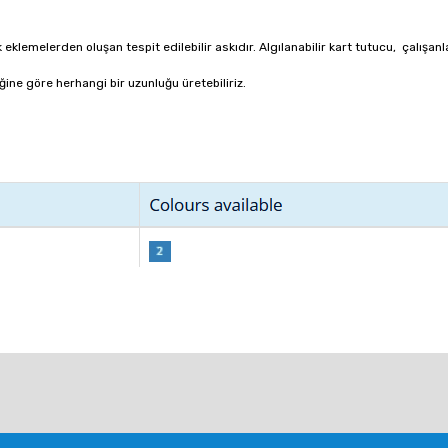
k eklemelerden oluşan tespit edilebilir askıdır.
Algılanabilir kart tutucu, çalışan
ine göre herhangi bir uzunluğu üretebiliriz.
larda yetersiz gördüğünüz noktaları öneri formunu kullanarak tarafımıza ile
Bu ürüne ilk yorumu siz yapın!