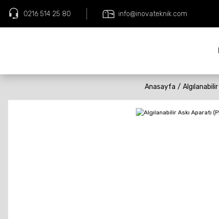
0216 514 25 80
info@inovateknik.com
Anasayfa
Algılanabili