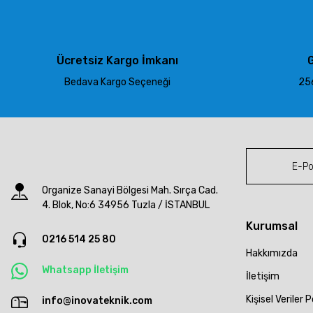
Ürün açıklamasında eksik bilgiler bulunuyor.
Ürün bilgilerinde hatalar bulunuyor.
Ürün fiyatı diğer sitelerden daha pahalı.
Ücretsiz Kargo İmkanı
G
Bu ürüne benzer farklı alternatifler olmalı.
Bedava Kargo Seçeneği
256
Organize Sanayi Bölgesi Mah. Sırça Cad.
4. Blok, No:6 34956 Tuzla / İSTANBUL
Kurumsal
0216 514 25 80
Hakkımızda
Whatsapp İletişim
İletişim
Kişisel Veriler P
info@inovateknik.com