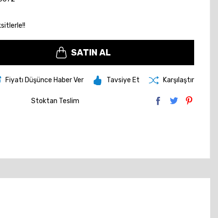
itlerle!!
SATIN AL
Fiyatı Düşünce Haber Ver
Tavsiye Et
Karşılaştır
Stoktan Teslim