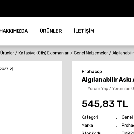
HAKKIMIZDA
ÜRÜNLER
İLETİŞİM
r Ürünler
Kırtasiye (Ofis) Ekipmanları
Genel Malzemeler
Algılanabil
Prohaccp
Algılanabilir Askı
Yorum Yap / Yorumları 
545,83 TL
Kategori
Genel
Marka
Proha
Stok Kodu
TMP2